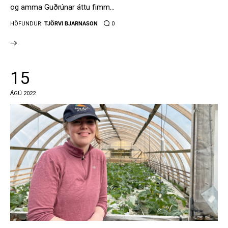
og amma Guðrúnar áttu fimm…
HÖFUNDUR:
TJÖRVI BJARNASON
0
15
ÁGÚ 2022