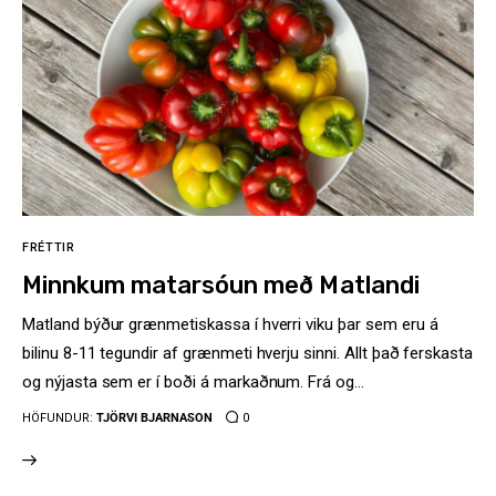
FRÉTTIR
Minnkum matarsóun með Matlandi
Matland býður grænmetiskassa í hverri viku þar sem eru á
bilinu 8-11 tegundir af grænmeti hverju sinni. Allt það ferskasta
og nýjasta sem er í boði á markaðnum. Frá og…
HÖFUNDUR:
TJÖRVI BJARNASON
0