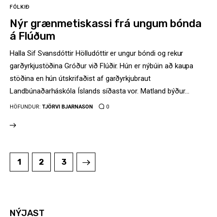
FÓLKIÐ
Nýr grænmetiskassi frá ungum bónda
á Flúðum
Halla Sif Svansdóttir Hölludóttir er ungur bóndi og rekur
garðyrkjustöðina Gróður við Flúðir. Hún er nýbúin að kaupa
stöðina en hún útskrifaðist af garðyrkjubraut
Landbúnaðarháskóla Íslands síðasta vor. Matland býður…
HÖFUNDUR:
TJÖRVI BJARNASON
0
1
>
2
3
NÝJAST