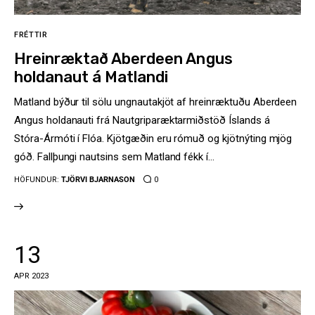
FRÉTTIR
Hreinræktað Aberdeen Angus
holdanaut á Matlandi
Matland býður til sölu ungnautakjöt af hreinræktuðu Aberdeen
Angus holdanauti frá Nautgriparæktarmiðstöð Íslands á
Stóra-Ármóti í Flóa. Kjötgæðin eru rómuð og kjötnýting mjög
góð. Fallþungi nautsins sem Matland fékk í…
HÖFUNDUR:
TJÖRVI BJARNASON
0
13
APR 2023