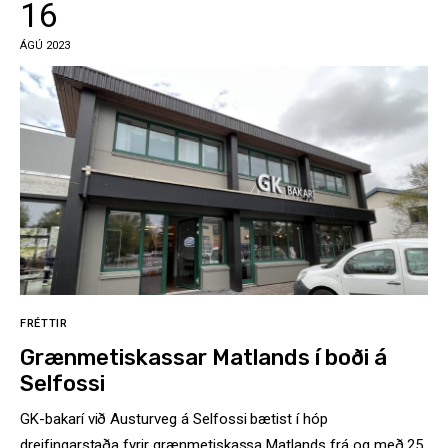
16
ÁGÚ 2023
FRÉTTIR
Grænmetiskassar Matlands í boði á
Selfossi
GK-bakarí við Austurveg á Selfossi bætist í hóp
dreifingarstaða fyrir grænmetiskassa Matlands frá og með 25.