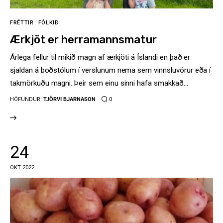
FRÉTTIR
FÓLKIÐ
Ærkjöt er herramannsmatur
Árlega fellur til mikið magn af ærkjöti á Íslandi en það er
sjaldan á boðstólum í verslunum nema sem vinnsluvörur eða í
takmörkuðu magni. Þeir sem einu sinni hafa smakkað…
HÖFUNDUR:
TJÖRVI BJARNASON
0
24
OKT 2022