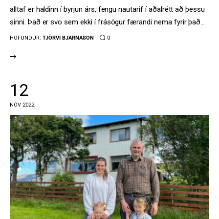
alltaf er haldinn í byrjun árs, fengu nautarif í aðalrétt að þessu
sinni. Það er svo sem ekki í frásögur færandi nema fyrir það…
HÖFUNDUR:
TJÖRVI BJARNASON
0
12
NÓV 2022