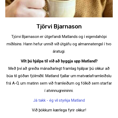
Styrkja
Tjörvi Bjarnason
Hafa samband
Tjörvi Bjarnason er útgefandi Matlands og í eigendahópi
miðilsins. Hann hefur unnið við útgáfu og almannatengsl í tvo
áratugi.
Vilt þú hjálpa til við að byggja upp Matland?
Með því að greiða mánaðarlegt framlag hjálpar þú okkur að
búa til góðan fjölmiðil. Matland fjallar um matvælaframleiðslu
frá A-Ö, um matinn sem við framleiðum og fólkið sem starfar
í atvinnugreininni.
Já takk - ég vil styrkja Matland
Við þökkum kærlega fyrir okkur!