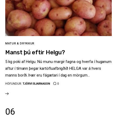
MATUR & DRYKKUR
Manst þú eftir Helgu?
5 kg poki af Helgu. Nú munu margir fagna og hverfa í huganum
aftur í tímann þegar kartöfluafbrigðið HELGA var á hvers
manns borði. Þær eru fágætari í dag en mörgum…
HÖFUNDUR:
TJÖRVI BJARNASON
0
06