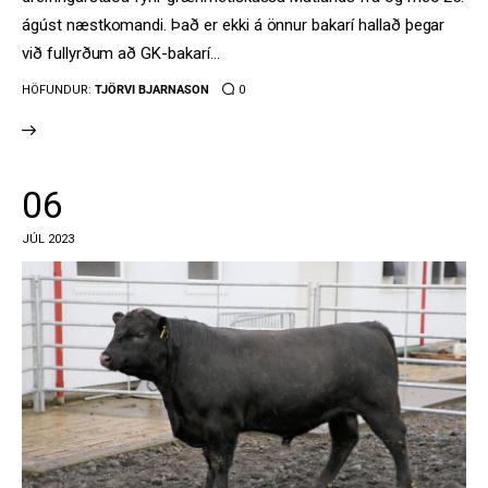
ágúst næstkomandi. Það er ekki á önnur bakarí hallað þegar
við fullyrðum að GK-bakarí…
HÖFUNDUR:
TJÖRVI BJARNASON
0
06
JÚL 2023