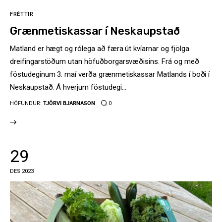
FRÉTTIR
Grænmetiskassar í Neskaupstað
Matland er hægt og rólega að færa út kvíarnar og fjölga
dreifingarstöðum utan höfuðborgarsvæðisins. Frá og með
föstudeginum 3. maí verða grænmetiskassar Matlands í boði í
Neskaupstað. Á hverjum föstudegi…
HÖFUNDUR:
TJÖRVI BJARNASON
0
29
DES 2023