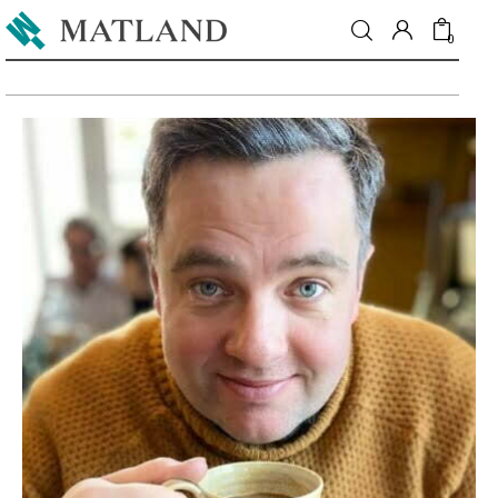
0
Fréttir
Matur & drykkur
Menning
Fólkið
Umhverfi
Skoðun
Matarmarkaður