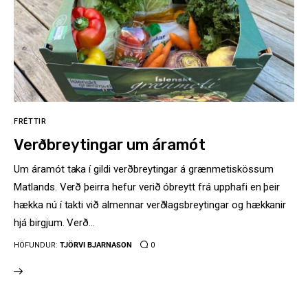
FRÉTTIR
Verðbreytingar um áramót
Um áramót taka í gildi verðbreytingar á grænmetiskössum
Matlands. Verð þeirra hefur verið óbreytt frá upphafi en þeir
hækka nú í takti við almennar verðlagsbreytingar og hækkanir
hjá birgjum. Verð…
HÖFUNDUR:
TJÖRVI BJARNASON
0