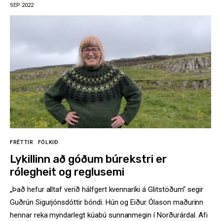
SEP 2022
FRÉTTIR
FÓLKIÐ
Lykillinn að góðum búrekstri er
rólegheit og reglusemi
„Það hefur alltaf verið hálfgert kvennaríki á Glitstöðum“ segir
Guðrún Sigurjónsdóttir bóndi. Hún og Eiður Ólason maðurinn
hennar reka myndarlegt kúabú sunnanmegin í Norðurárdal. Afi