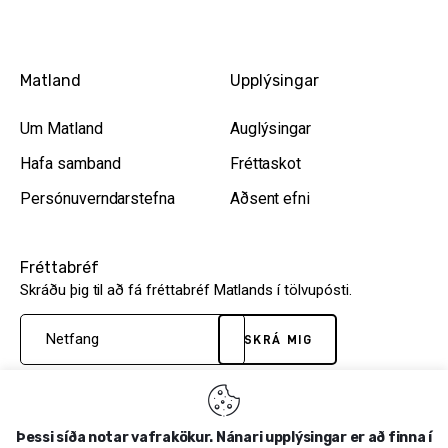
Matland
Upplýsingar
Um Matland
Auglýsingar
Hafa samband
Fréttaskot
Persónuverndarstefna
Aðsent efni
Fréttabréf
Skráðu þig til að fá fréttabréf Matlands í tölvupósti.
SKRÁ MIG
Þessi síða notar vafrakökur. Nánari upplýsingar er að finna í
Matland.is
© 2026. Matfélagið ehf. Hrísateig 47,