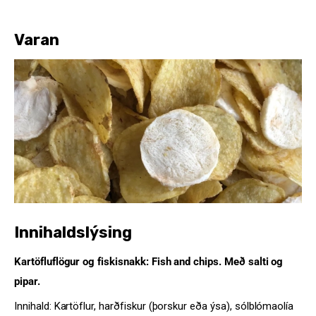
Varan
Innihaldslýsing
Kartöfluflögur og fiskisnakk: Fish and chips. Með salti og
pipar.
Innihald: Kartöflur, harðfiskur (þorskur eða ýsa), sólblómaolía