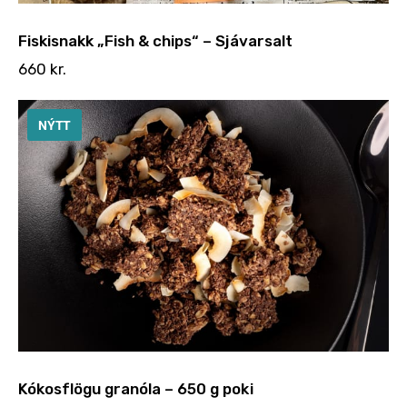
Fiskisnakk „Fish & chips“ – Sjávarsalt
660
kr.
NÝTT
Kókosflögu granóla – 650 g poki