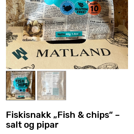
Styrkja
Hafa samband
Fiskisnakk „Fish & chips“ –
salt og pipar