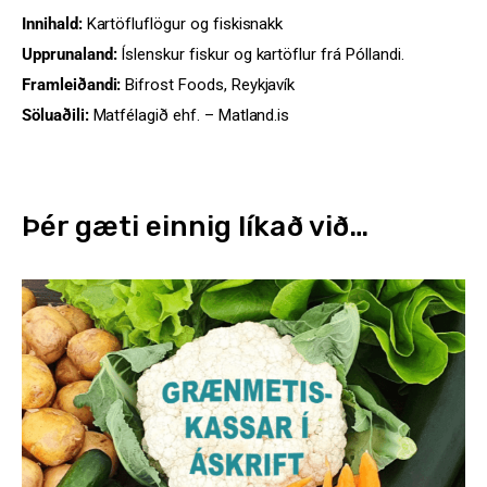
Innihald:
Kartöfluflögur og fiskisnakk
Upprunaland:
Íslenskur fiskur og kartöflur frá Póllandi.
Framleiðandi:
Bifrost Foods, Reykjavík
Söluaðili:
Matfélagið ehf. – Matland.is
Þér gæti einnig líkað við…