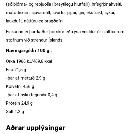
(sólblóma- og repjuolía í breytilegu hlutfalli), hrísgrjónahveiti,
matódextrín, sjávarsalt, svartur pipar, ger, ekstrakt, sykur,
laukduft, náttúruleg bragðefni.
Fiskurinn er þurrkaður þorskur eða ýsa veiddur úr sjálfbærum
stofnum við strendur Íslands.
Næringargildi í 100 g.:
Orka 1966 kJ/469,6 kkal
Fita 21,5 g
-þar af mettuð 2,9 g
Kolvetni 45,6 g
-þar af sykurtegundir 0,4 g
Prótein 24,9 g
Salt 1,2 g
Aðrar upplýsingar