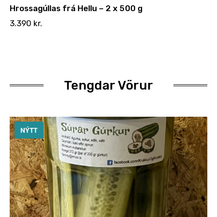
Hrossagúllas frá Hellu – 2 x 500 g
3.390
kr.
Tengdar Vörur
NÝTT