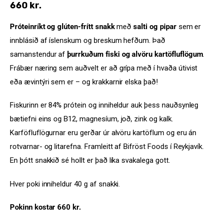
660
kr.
Próteinríkt og glúten-frítt snakk
með
salti og pipar
sem er
innblásið af íslenskum og breskum hefðum. Það
samanstendur af
þurrkuðum fiski og alvöru kartöfluflögum
.
Frábær næring sem auðvelt er að grípa með í hvaða útivist
eða ævintýri sem er – og krakkarnir elska það!
Fiskurinn er 84% prótein og inniheldur auk þess nauðsynleg
bætiefni eins og B12, magnesíum, joð, zink og kalk.
Karföfluflögurnar eru gerðar úr alvöru kartöflum og eru án
rotvarnar- og litarefna. Framleitt af Bifröst Foods í Reykjavík.
En þótt snakkið sé hollt er það líka svakalega gott.
Hver poki inniheldur 40 g af snakki.
Pokinn kostar 660 kr.