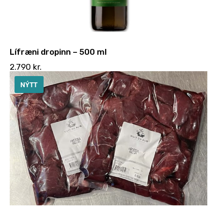
Lífræni dropinn – 500 ml
2.790
kr.
NÝTT