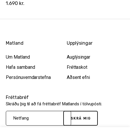
1.690
kr.
Matland
Upplýsingar
Um Matland
Auglýsingar
Hafa samband
Fréttaskot
Persónuverndarstefna
Aðsent efni
Fréttabréf
Skráðu þig til að fá fréttabréf Matlands í tölvupósti.
SKRÁ MIG