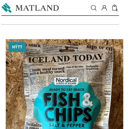
0
Fréttir
NÝTT
Matur & drykkur
Menning
Fólkið
Umhverfi
Skoðun
Matarmarkaður