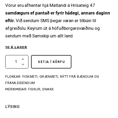
Vörur eru afhentar hjá Matlandi á Hrísateig 47
samdægurs ef pantað er fyrir hádegi, annars daginn
eftir.
Við sendum SMS þegar varan er tilbúin til
afgreiðslu. Keyrum út á höfuðborgarsvæðinu og
sendum með Samskip um allt land.
10 Á LAGER
SETJA Í KÖRFU
FLOKKAR:
FISKMETI
,
GRÆNMETI
,
NÝTT FRÁ BÆNDUM OG
FRAMLEIÐENDUM
MERKIMIÐAR:
FISKUR
,
SNAKK
LÝSING