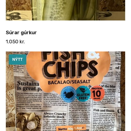
Súrar gúrkur
1.050
kr.
NÝTT