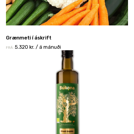
Grænmeti í áskrift
5.320
kr.
/ á mánuði
FRÁ: