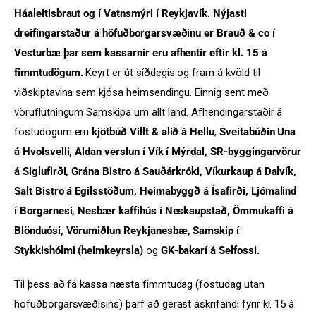
Háaleitisbraut og í Vatnsmýri í Reykjavík. Nýjasti
dreifingarstaður á höfuðborgarsvæðinu er Brauð & co í
Vesturbæ þar sem kassarnir eru afhentir eftir kl. 15 á
fimmtudögum.
Keyrt er út síðdegis og fram á kvöld til
viðskiptavina sem kjósa heimsendingu. Einnig sent með
vöruflutningum Samskipa um allt land. Afhendingarstaðir á
föstudögum eru
kjötbúð
Villt & alið á Hellu
,
Sveitabúðin Una
á Hvolsvelli, Aldan verslun í Vík í Mýrdal, SR-byggingarvörur
á Siglufirði, Grána Bistro á Sauðárkróki, Víkurkaup á Dalvík,
Salt Bistro á Egilsstöðum, Heimabyggð á Ísafirði, Ljómalind
í Borgarnesi, Nesbær kaffihús í Neskaupstað, Ömmukaffi á
Blönduósi, Vörumiðlun Reykjanesbæ, Samskip í
Stykkishólmi (heimkeyrsla)
og
GK-bakarí á Selfossi.
Til þess að fá kassa næsta fimmtudag (föstudag utan
höfuðborgarsvæðisins) þarf að gerast áskrifandi fyrir kl. 15 á