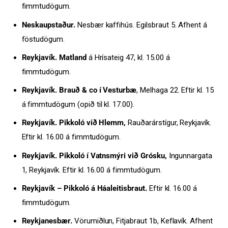
fimmtudögum.
Neskaupstaður.
Nesbær kaffihús. Egilsbraut 5. Afhent á
föstudögum.
Reykjavík.
Matland
á Hrísateig 47, kl. 15.00 á
fimmtudögum.
Reykjavík. Brauð & co í Vesturbæ
, Melhaga 22. Eftir kl. 15
á fimmtudögum (opið til kl. 17.00).
Reykjavík. Pikkoló við Hlemm,
Rauðarárstígur, Reykjavík.
Eftir kl. 16.00 á fimmtudögum.
Reykjavík. Pikkoló í Vatnsmýri við Grósku,
Ingunnargata
1, Reykjavík. Eftir kl. 16.00 á fimmtudögum.
Reykjavík – Pikkoló á Háaleitisbraut.
Eftir kl. 16.00 á
fimmtudögum.
Reykjanesbær.
Vörumiðlun, Fitjabraut 1b, Keflavík. Afhent