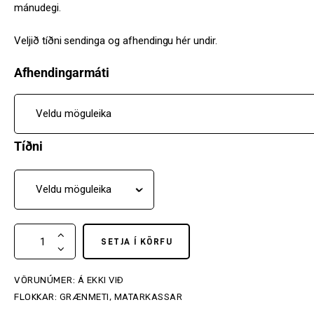
mánudegi.
Veljið tíðni sendinga og afhendingu hér undir.
Afhendingarmáti
Tíðni
SETJA Í KÖRFU
VÖRUNÚMER:
Á EKKI VIÐ
FLOKKAR:
GRÆNMETI
,
MATARKASSAR