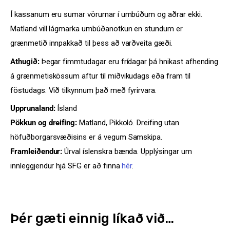
Í kassanum eru sumar vörurnar í umbúðum og aðrar ekki.
Matland vill lágmarka umbúðanotkun en stundum er
grænmetið innpakkað til þess að varðveita gæði.
Athugið:
Þegar fimmtudagar eru frídagar þá hnikast afhending
á grænmetiskössum aftur til miðvikudags eða fram til
föstudags. Við tilkynnum það með fyrirvara.
Upprunaland:
Ísland
Pökkun og dreifing:
Matland, Pikkoló. Dreifing utan
höfuðborgarsvæðisins er á vegum Samskipa.
Framleiðendur:
Úrval íslenskra bænda. Upplýsingar um
innleggjendur hjá SFG er að finna
hér
.
Þér gæti einnig líkað við…