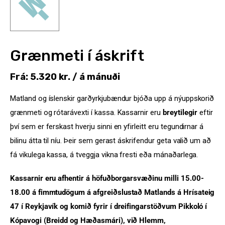
Grænmeti í áskrift
Frá:
5.320
kr.
/ á mánuði
Matland og íslenskir garðyrkjubændur bjóða upp á nýuppskorið
grænmeti og rótarávexti í kassa. Kassarnir eru
breytilegir
eftir
því sem er ferskast hverju sinni en yfirleitt eru tegundirnar á
bilinu átta til níu. Þeir sem gerast áskrifendur geta valið um að
fá vikulega kassa, á tveggja vikna fresti eða mánaðarlega.
Kassarnir eru afhentir á höfuðborgarsvæðinu milli 15.00-
18.00 á fimmtudögum á afgreiðslustað Matlands á Hrísateig
47 í Reykjavík og komið fyrir í dreifingarstöðvum Pikkoló í
Kópavogi (Breidd og Hæðasmári), við Hlemm,