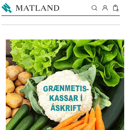
0
Fréttir
Matur & drykkur
Menning
Fólkið
Umhverfi
Skoðun
Matarmarkaður