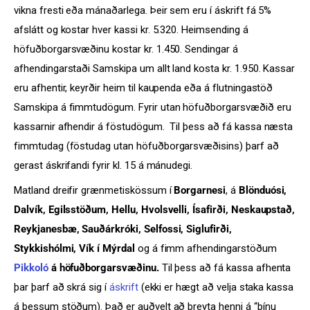
vikna fresti eða mánaðarlega. Þeir sem eru í áskrift fá 5%
afslátt og kostar hver kassi kr. 5.320. Heimsending á
höfuðborgarsvæðinu kostar kr. 1.450. Sendingar á
afhendingarstaði Samskipa um allt land kosta kr. 1.950. Kassar
eru afhentir, keyrðir heim til kaupenda eða á flutningastöð
Samskipa á fimmtudögum. Fyrir utan höfuðborgarsvæðið eru
kassarnir afhendir á föstudögum. Til þess að fá kassa næsta
fimmtudag (föstudag utan höfuðborgarsvæðisins) þarf að
gerast áskrifandi fyrir kl. 15 á mánudegi.
Matland dreifir grænmetiskössum í
Borgarnesi
, á
Blönduósi,
Dalvík, Egilsstöðum, Hellu, Hvolsvelli, Ísafirði, Neskaupstað,
Reykjanesbæ, Sauðárkróki, Selfossi, Siglufirði,
Stykkishólmi, Vík í Mýrdal
og á fimm afhendingarstöðum
Pikkoló
á höfuðborgarsvæðinu.
Til þess að fá kassa afhenta
þar þarf að skrá sig í
áskrift
(ekki er hægt að velja staka kassa
á þessum stöðum). Það er auðvelt að breyta henni á “þínu