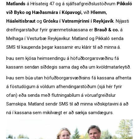
Matlands
á Hrísateig 47 og á sjálfsafgreiðslustöðvum
Pikkoló
við Byko og Hæðasmára í Kópavogi,
við
Hlemm,
Háaleitisbraut
og
Grósku í Vatnsmýrinni í Reykjavík
. Nýjasti
dreifingarstaður fyrir grænmetiskassana er
Brauð & co.
á
Melhaga í Vesturbæ Reykjavíkur. Matland og Pikkaló senda
SMS til kaupenda þegar kassarnir eru klárir til að minna á.
Þau sem kjósa heimsendingu á höfuðborgarsvæðinu fá
kassann sendan síðdegis sama dag eða um kvöldmatarleytið.
Þau sem búa utan höfuðborgarsvæðisins fá kassana afhenta
á föstudögum á völdum afhendingarstöðum (sjá hér fyrir
ofan) eða senda með flutningabílum á vöruafgreiðslur
Samskipa. Matland sendir SMS til að minna viðskiptavini á að
ná í kassana sem mikilvægt er að sækja samdægurs.