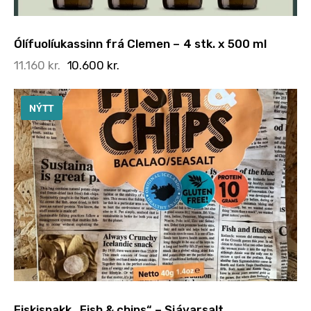
Ólífuolíukassinn frá Clemen – 4 stk. x 500 ml
11.160
kr.
10.600
kr.
NÝTT
Fiskisnakk „Fish & chips“ – Sjávarsalt