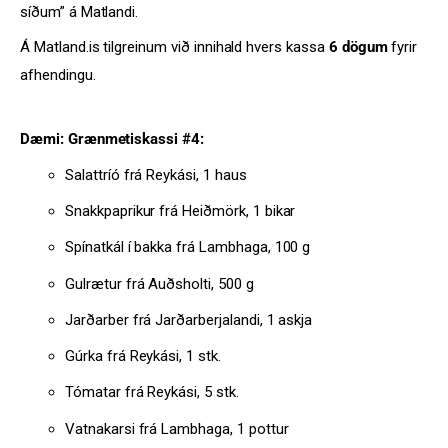
síðum” á Matlandi.
Á Matland.is tilgreinum við innihald hvers kassa
6 dögum
fyrir
afhendingu.
Dæmi:
Grænmetiskassi #4:
Salattríó frá Reykási, 1 haus
Snakkpaprikur frá Heiðmörk, 1 bikar
Spínatkál í bakka frá Lambhaga, 100 g
Gulrætur frá Auðsholti, 500 g
Jarðarber frá Jarðarberjalandi, 1 askja
Gúrka frá Reykási, 1 stk.
Tómatar frá Reykási, 5 stk.
Vatnakarsi frá Lambhaga, 1 pottur