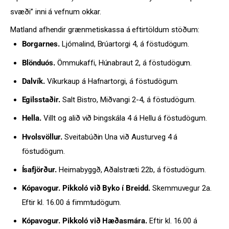
svæði” inni á vefnum okkar.
Matland afhendir grænmetiskassa á eftirtöldum stöðum:
Borgarnes.
Ljómalind, Brúartorgi 4, á föstudögum.
Blönduós.
Ömmukaffi, Húnabraut 2, á föstudögum.
Dalvík.
Víkurkaup á Hafnartorgi, á föstudögum.
Egilsstaðir.
Salt Bistro, Miðvangi 2-4, á föstudögum.
Hella.
Villt og alið við Þingskála 4 á Hellu á föstudögum.
Hvolsvöllur.
Sveitabúðin Una við Austurveg 4 á
föstudögum.
Ísafjörður.
Heimabyggð, Aðalstræti 22b, á föstudögum.
Kópavogur. Pikkoló við Byko í Breidd.
Skemmuvegur 2a.
Eftir kl. 16.00 á fimmtudögum.
Kópavogur. Pikkoló við Hæðasmára.
Eftir kl. 16.00 á