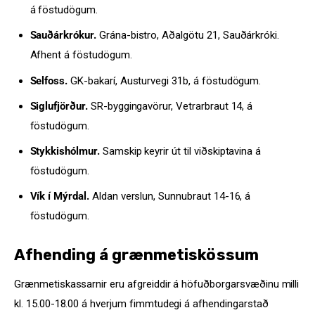
á föstudögum.
Sauðárkrókur.
Grána-bistro, Aðalgötu 21, Sauðárkróki.
Afhent á föstudögum.
Selfoss.
GK-bakarí, Austurvegi 31b, á föstudögum.
Siglufjörður.
SR-byggingavörur, Vetrarbraut 14, á
föstudögum.
Stykkishólmur.
Samskip keyrir út til viðskiptavina á
föstudögum.
Vík í Mýrdal.
Aldan verslun, Sunnubraut 14-16, á
föstudögum.
Afhending á grænmetiskössum
Grænmetiskassarnir eru afgreiddir á höfuðborgarsvæðinu milli
kl. 15.00-18.00 á hverjum fimmtudegi á afhendingarstað