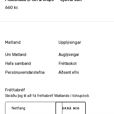
660
kr.
Matland
Upplýsingar
Um Matland
Auglýsingar
Hafa samband
Fréttaskot
Persónuverndarstefna
Aðsent efni
Fréttabréf
Skráðu þig til að fá fréttabréf Matlands í tölvupósti.
SKRÁ MIG