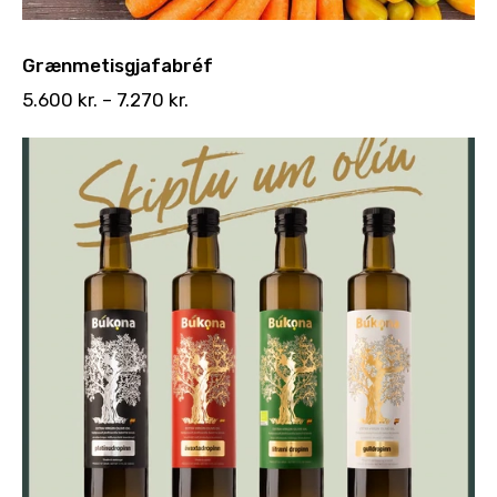
Grænmetisgjafabréf
5.600
kr.
–
7.270
kr.