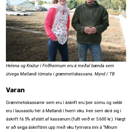
Helena og Knútur í Friðheimum eru á meðal bænda sem
útvega Matlandi tómata í grænmetiskassana. Mynd / TB
Varan
Grænmetiskassarnir sem eru í áskrift eru þeir sömu og seldir
eru í lausasölu hér á Matlandi í hverri viku. Þeir sem skrá sig í
áskrift fá 5% afslátt af kassanum (fullt verð er 5.600 kr.). Hægt
er að segja áskriftinni upp með viku fyrirvara inni á “Mínum