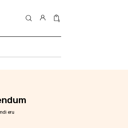
0
ðendum
ndi eru