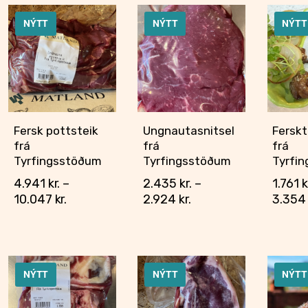
NÝTT
NÝTT
NÝTT
Fersk pottsteik
Ungnautasnitsel
Ferskt
frá
frá
frá
Tyrfingsstöðum
Tyrfingsstöðum
Tyrfi
4.941
kr.
–
2.435
kr.
–
1.761
k
10.047
kr.
2.924
kr.
3.35
NÝTT
NÝTT
NÝTT