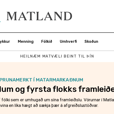
Fréttir
ykkur
Menning
Fólkið
Umhverfi
Skoðun
Matur & drykkur
HEILNÆM MATVÆLI BEINT TIL ÞÍN
Menning
Fólkið
PPRUNAMERKT Í MATARMARKAÐNUM
um og fyrsta flokks framlei
Umhverfi
 fólki sem er umhugað um sína framleiðslu. Vörurnar í Matla
Skoðun
tavina en líka hægt að sækja þær á afgreiðslustöðvar.