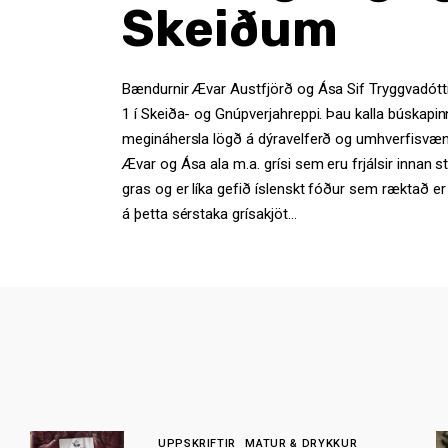
Skeiðum
Bændurnir Ævar Austfjörð og Ása Sif Tryggvadótt
1 í Skeiða- og Gnúpverjahreppi. Þau kalla búskapinn
megináhersla lögð á dýravelferð og umhverfisvæn
Ævar og Ása ala m.a. grísi sem eru frjálsir innan st
gras og er líka gefið íslenskt fóður sem ræktað er
á þetta sérstaka grísakjöt…
UPPSKRIFTIR
MATUR & DRYKKUR