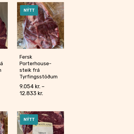
NÝTT
Fersk
rá
Porterhouse-
m
steik frá
Tyrfingsstöðum
9.054
kr.
–
12.833
kr.
NÝTT