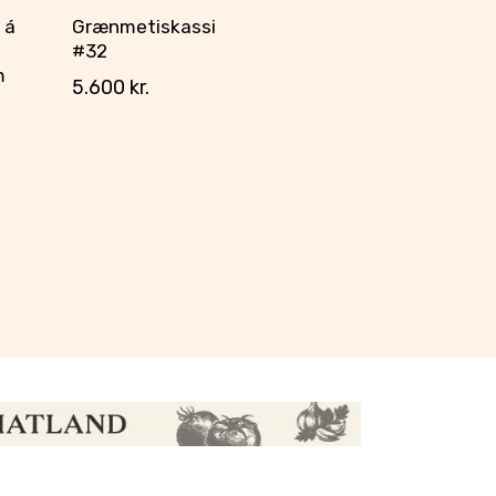
r á
Grænmetiskassi
#32
m
5.600
kr.