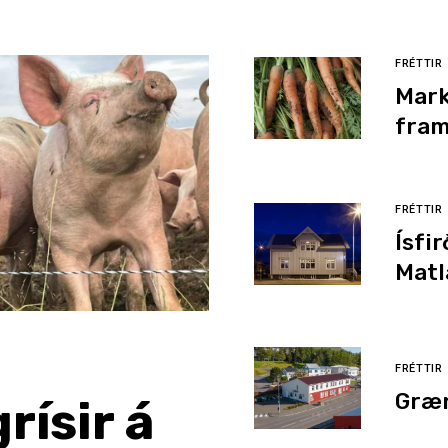
FRÉTTIR
Mark
fram
FRÉTTIR
Ísfi
Matl
FRÉTTIR
Græn
ísir á