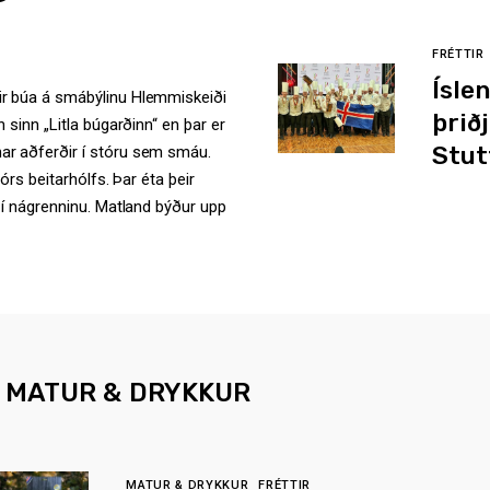
FRÉTTIR
Ísle
ir búa á smábýlinu Hlemmiskeiði
þrið
 sinn „Litla búgarðinn“ en þar er
Stut
ar aðferðir í stóru sem smáu.
órs beitarhólfs. Þar éta þeir
 í nágrenninu. Matland býður upp
MATUR & DRYKKUR
MATUR & DRYKKUR
FRÉTTIR