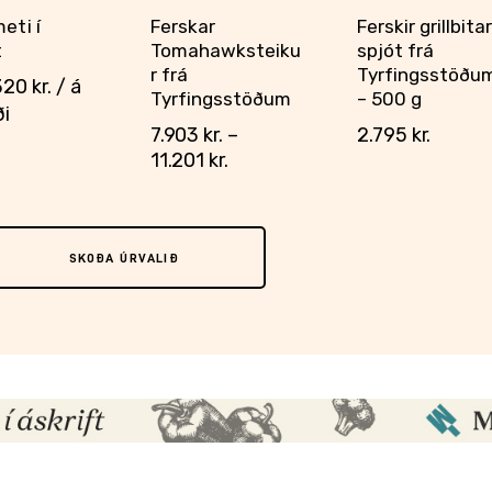
eti í
Ferskar
Ferskir grillbita
t
Tomahawksteiku
spjót frá
r frá
Tyrfingsstöðu
320
kr.
/ á
Tyrfingsstöðum
– 500 g
i
7.903
kr.
–
2.795
kr.
11.201
kr.
SKOÐA ÚRVALIÐ