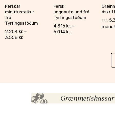
Ferskar
Fersk
Grænm
mínútusteikur
ungnautalund frá
áskrif
frá
Tyrfingsstöðum
5.
FRÁ:
Tyrfingsstöðum
4.316
kr.
–
mánuð
2.204
kr.
–
6.014
kr.
3.558
kr.