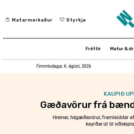
Matarmarkaður
Styrkja
Fréttir
Matur & dr
Fimmtudagur, 6. ágúst, 2026
KAUPIÐ U
Gæðavörur frá bænd
Hreinar, hágæðavörur, framleiddar af
keyrðar út til viðskip