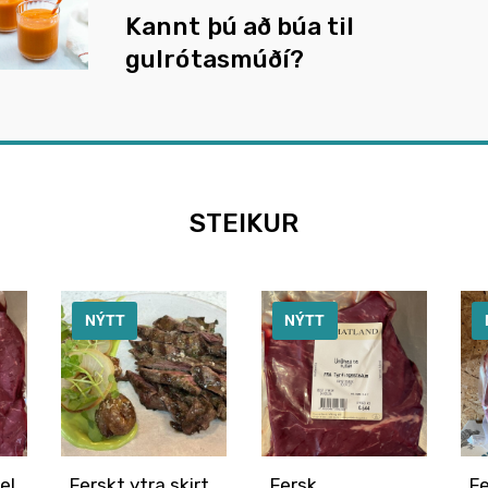
Kannt þú að búa til
gulrótasmúðí?
STEIKUR
NÝTT
NÝTT
el
Ferskt ytra skirt
Fersk
F