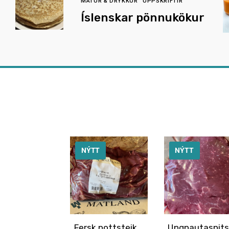
MATUR & DRYKKUR
UPPSKRIFTIR
Íslenskar pönnukökur
NÝTT
NÝTT
Fersk pottsteik
Ungnautasnits