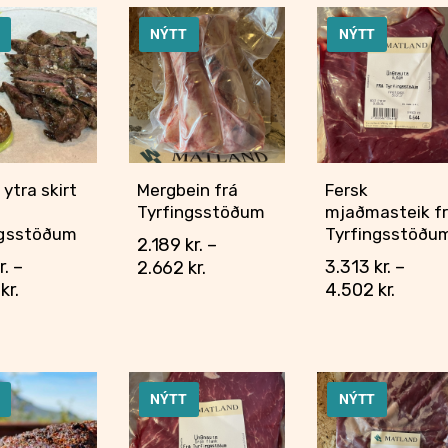
Matarmarkaður
NÝTT
NÝTT
Styrkja
Hafa samband
 ytra skirt
Mergbein frá
Fersk
Tyrfingsstöðum
mjaðmasteik f
ngsstöðum
Tyrfingsstöðu
2.189
kr.
–
r.
–
3.313
kr.
–
2.662
kr.
4
kr.
4.502
kr.
NÝTT
NÝTT