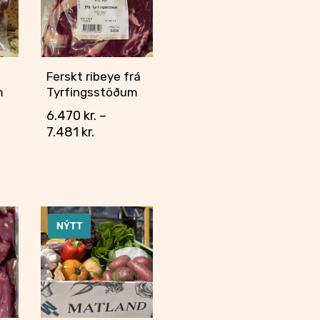
á
Ferskt ribeye frá
m
Tyrfingsstöðum
6.470
kr.
–
7.481
kr.
NÝTT