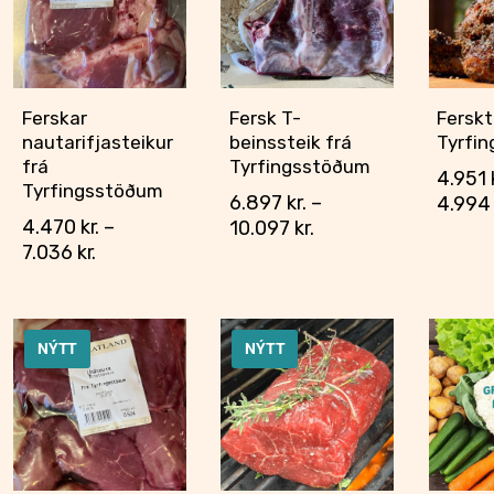
Ferskar
Fersk T-
Ferskt
nautarifjasteikur
beinssteik frá
Tyrfi
frá
Tyrfingsstöðum
4.951
Tyrfingsstöðum
6.897
kr.
–
4.99
4.470
kr.
–
10.097
kr.
7.036
kr.
NÝTT
NÝTT