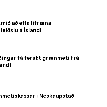
mið að efla lífræna
leiðslu á Íslandi
rðingar fá ferskt grænmeti frá
andi
metiskassar í Neskaupstað