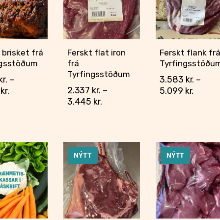
 brisket frá
Ferskt flat iron
Ferskt flank fr
ngsstöðum
frá
Tyrfingsstöðu
Tyrfingsstöðum
kr.
–
3.583
kr.
–
2.337
kr.
–
4
kr.
5.099
kr.
3.445
kr.
NÝTT
NÝTT