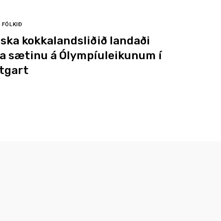
FÓLKIÐ
nska kokkalandsliðið landaði
ja sætinu á Ólympíuleikunum í
tgart