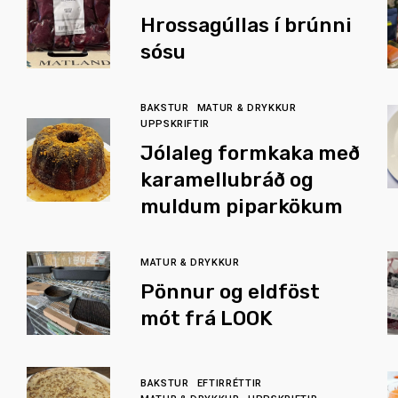
Hrossagúllas í brúnni
sósu
BAKSTUR
MATUR & DRYKKUR
UPPSKRIFTIR
Jólaleg formkaka með
karamellubráð og
muldum piparkökum
MATUR & DRYKKUR
Pönnur og eldföst
mót frá LOOK
BAKSTUR
EFTIRRÉTTIR