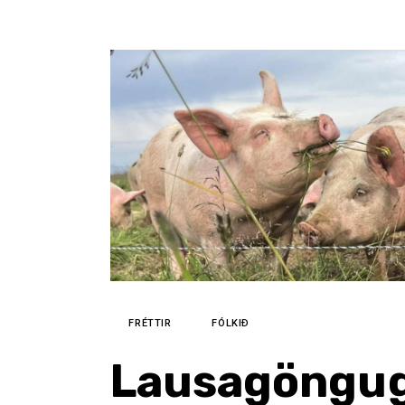
FRÉTTIR
FÓLKIÐ
Lausagöngugr