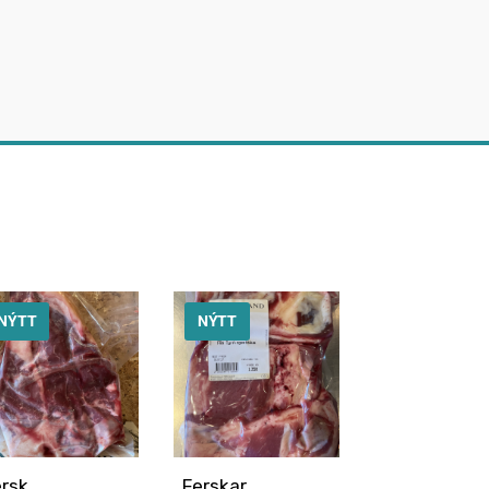
NÝTT
NÝTT
ersk
Ferskar