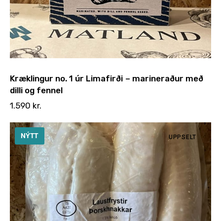
Kræklingur no. 1 úr Limafirði – marineraður með
dilli og fennel
1.590
kr.
NÝTT
UPPSELT