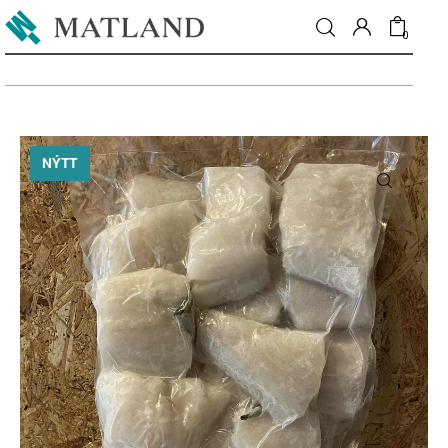
0
Fréttir
NÝTT
Matur & drykkur
Menning
Fólkið
Umhverfi
Skoðun
Matarmarkaður