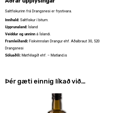
Aðrar upplýsingar
Saltfiskurinn frá Drangsnesi er frystivara.
Innihald:
Saltfiskur í bitum.
Upprunaland:
Ísland
Veiddur og unninn
á Íslandi.
Framleiðandi:
Fiskvinnslan Drangur ehf. Aðalbraut 30, 520
Drangsnesi
Söluaðili:
Matfélagið ehf. – Matland.is
Þér gæti einnig líkað við…