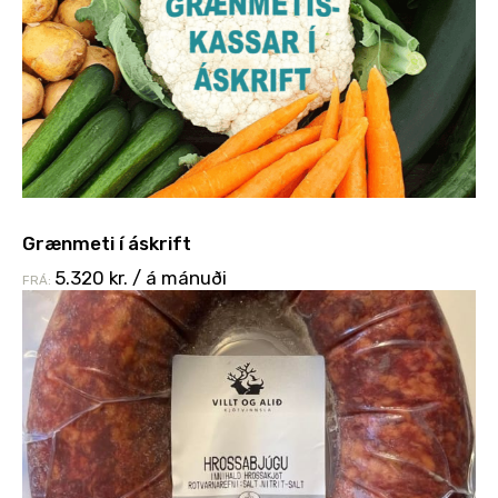
Grænmeti í áskrift
5.320
kr.
/ á mánuði
FRÁ: