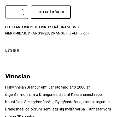
SETJA Í KÖRFU
FLOKKAR:
FISKMETI
,
FISKUR FRÁ DRANGSNESI
MERKIMIÐAR:
DRANGSNES
,
DRANGUR
,
SALTFISKUR
LÝSING
Vinnslan
Fiskvinnslan Drangur ehf. var stofnuð árið 2000 af
útgerðarmönnum á Drangsnesi ásamt Kaldrananeshreppi,
Kaupfélagi Steingrímsfjarðar, Byggðastofnun, einstaklingum á
Drangsnesi og öðrum sem létu sig málið varða. Hluthafar voru
ríflega 30 í upphafi.