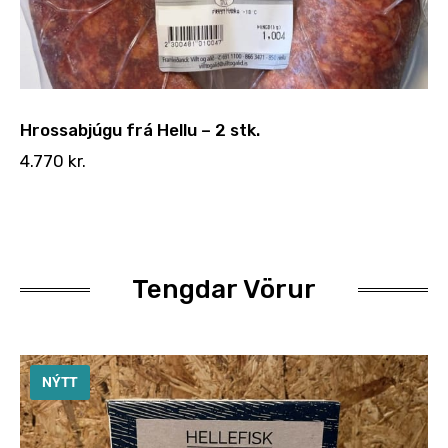
Hrossabjúgu frá Hellu – 2 stk.
4.770
kr.
Tengdar Vörur
NÝTT