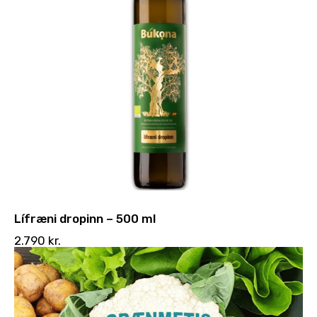
Lífræni dropinn – 500 ml
2.790
kr.