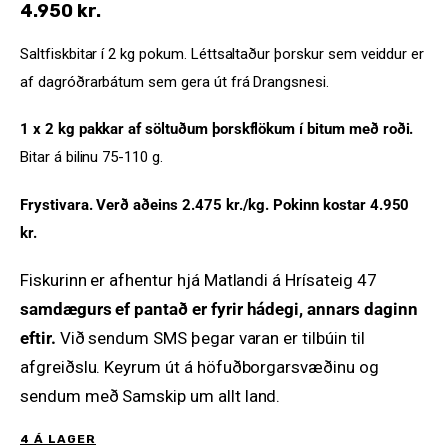
4.950
kr.
Saltfiskbitar í 2 kg pokum. Léttsaltaður þorskur sem veiddur er
af dagróðrarbátum sem gera út frá Drangsnesi.
1 x 2 kg pakkar af söltuðum þorskflökum í bitum með roði.
Bitar á bilinu 75-110 g.
Frystivara. Verð aðeins 2.475 kr./kg. Pokinn kostar 4.950
kr.
Fiskurinn er afhentur hjá Matlandi á Hrísateig 47
samdægurs ef pantað er fyrir hádegi, annars daginn
eftir.
Við sendum SMS þegar varan er tilbúin til
afgreiðslu. Keyrum út á höfuðborgarsvæðinu og
sendum með Samskip um allt land.
4 Á LAGER