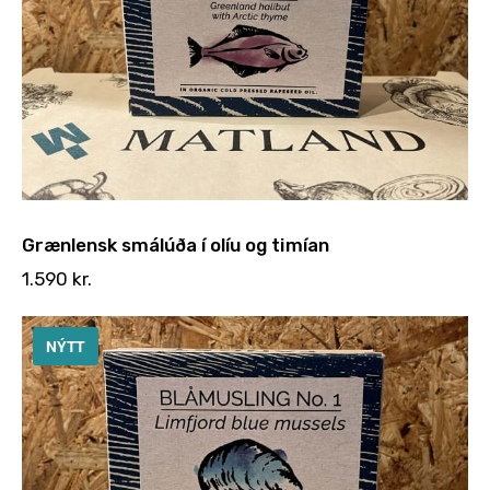
Grænlensk smálúða í olíu og timían
1.590
kr.
NÝTT