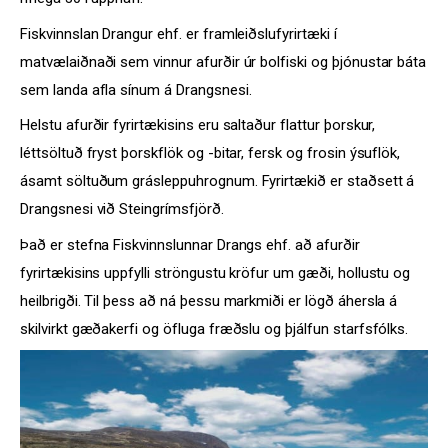
Fiskvinnslan Drangur ehf. er framleiðslufyrirtæki í
matvælaiðnaði sem vinnur afurðir úr bolfiski og þjónustar báta
sem landa afla sínum á Drangsnesi.
Helstu afurðir fyrirtækisins eru saltaður flattur þorskur,
léttsöltuð fryst þorskflök og -bitar, fersk og frosin ýsuflök,
ásamt söltuðum grásleppuhrognum. Fyrirtækið er staðsett á
Drangsnesi við Steingrímsfjörð.
Það er stefna Fiskvinnslunnar Drangs ehf. að afurðir
fyrirtækisins uppfylli ströngustu kröfur um gæði, hollustu og
heilbrigði. Til þess að ná þessu markmiði er lögð áhersla á
skilvirkt gæðakerfi og öfluga fræðslu og þjálfun starfsfólks.