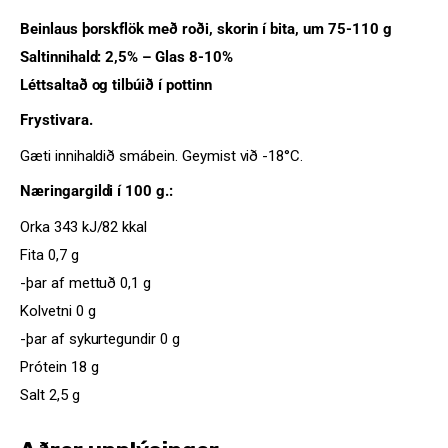
Beinlaus þorskflök með roði, skorin í bita, um 75-110 g
Saltinnihald: 2,5% – Glas 8-10%
Léttsaltað og tilbúið í pottinn
Frystivara.
Gæti innihaldið smábein. Geymist við -18°C.
Næringargildi í 100 g.:
Orka 343 kJ/82 kkal
Fita 0,7 g
-þar af mettuð 0,1 g
Kolvetni 0 g
-þar af sykurtegundir 0 g
Prótein 18 g
Salt 2,5 g