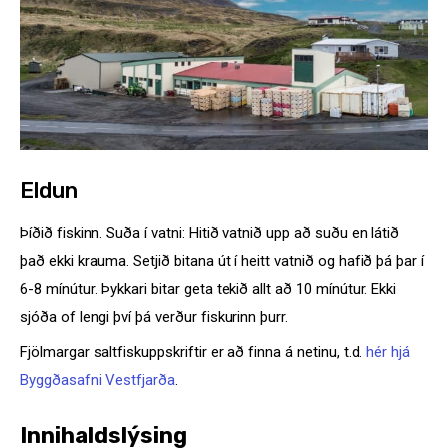
Eldun
Þíðið fiskinn. Suða í vatni: Hitið vatnið upp að suðu en látið
það ekki krauma. Setjið bitana út í heitt vatnið og hafið þá þar í
6-8 mínútur. Þykkari bitar geta tekið allt að 10 mínútur. Ekki
sjóða of lengi því þá verður fiskurinn þurr.
Fjölmargar saltfiskuppskriftir er að finna á netinu, t.d.
hér hjá
Byggðasafni Vestfjarða
.
Innihaldslýsing