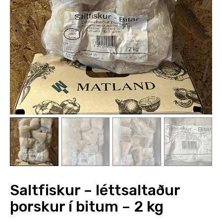
Styrkja
Hafa samband
Saltfiskur – léttsaltaður
þorskur í bitum – 2 kg