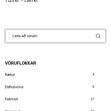
1.123
kr.
–
1.361
kr.
VÖRUFLOKKAR
4
Bækur
6
Eldhúsvörur
27
Fiskmeti