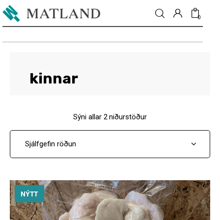
0
Fréttir
kinnar
Matur & drykkur
Sýni allar 2 niðurstöður
Menning
Fólkið
Umhverfi
NÝTT
Skoðun
Matarmarkaður