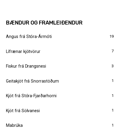
BÆNDUR OG FRAMLEIÐENDUR
19
Angus frá Stóra-Ármóti
7
Lífrænar kjötvörur
3
Fiskur frá Drangsnesi
1
Geitakjöt frá Snorrastöðum
1
Kjöt frá Stóra-Fjarðarhorni
1
Kjöt frá Sölvanesi
1
Mabrúka