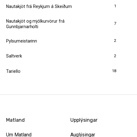
1
Nautakjöt frá Reykjum á Skeiðum
Nautakjöt og mjólkurvörur frá
7
Gunnbjarnarholti
2
Pylsumeistarinn
2
Saltverk
18
Tariello
Matland
Upplýsingar
Um Matland
Auglýsingar