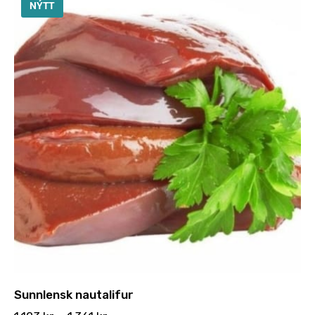
NÝTT
Sunnlensk nautalifur