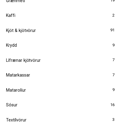
19
Grænmeti
2
Kaffi
91
Kjöt & kjötvörur
9
Krydd
7
Lífrænar kjötvörur
7
Matarkassar
9
Matarolíur
16
Sósur
3
Textílvörur