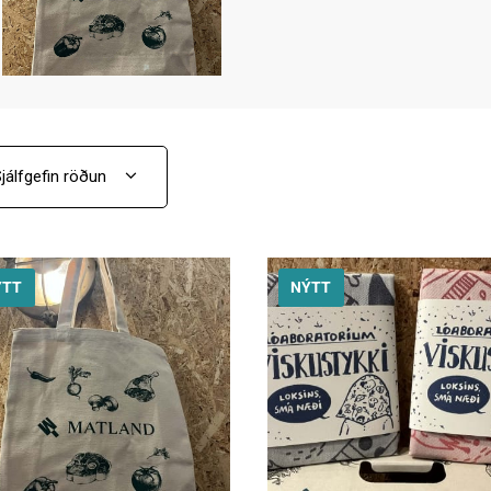
ÝTT
NÝTT