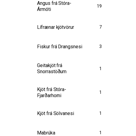
Angus frá Stóra-
19
Ármóti
Lífrænar kjötvörur
7
Fiskur frá Drangsnesi
3
Geitakjöt frá
1
Snorrastöðum
Kjöt frá Stóra-
1
Fjarðarhorni
Kjöt frá Sölvanesi
1
Mabrúka
1