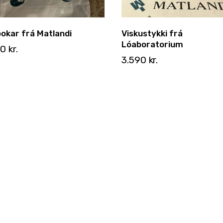
okar frá Matlandi
Viskustykki frá
Lóaboratorium
00
kr.
3.590
kr.