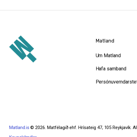
Matland
Um Matland
Hafa samband
Persónuverndarste
Matland.is
© 2026. Matfélagið ehf. Hrísateig 47, 105 Reykjavík. All