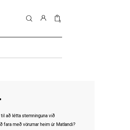
0
r
til að létta stemninguna við
að fara með vörurnar heim úr Matlandi?