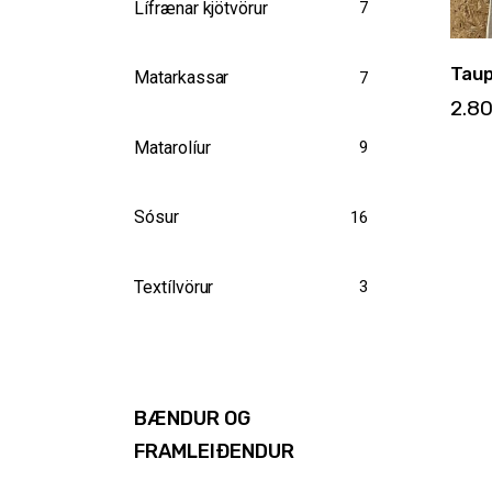
Lífrænar kjötvörur
7
Taup
Matarkassar
7
2.8
Matarolíur
9
Sósur
16
Textílvörur
3
BÆNDUR OG
FRAMLEIÐENDUR