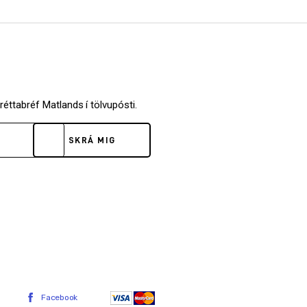
fréttabréf Matlands í tölvupósti.
SKRÁ MIG
Facebook