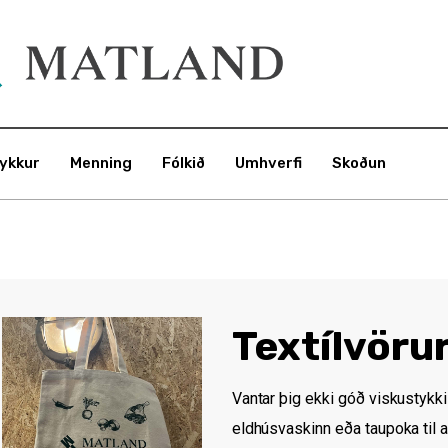
ykkur
Menning
Fólkið
Umhverfi
Skoðun
Textílvöru
Vantar þig ekki góð viskustykki 
eldhúsvaskinn eða taupoka til 