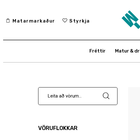
Fréttir
Matarmarkaður
Styrkja
Matur & drykkur
Menning
Fréttir
Matur & dr
Fólkið
Umhverfi
Skoðun
Matarmarkaður
Styrkja
VÖRUFLOKKAR
Hafa samband