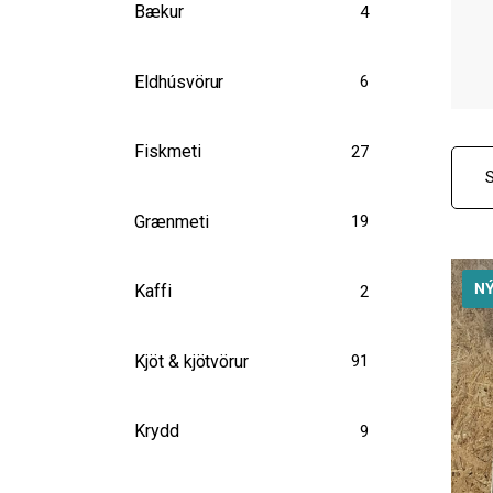
Bækur
4
Eldhúsvörur
6
Fiskmeti
27
Grænmeti
19
N
Kaffi
2
Kjöt & kjötvörur
91
Krydd
9