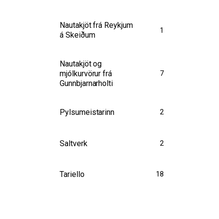
Nautakjöt frá Reykjum
1
á Skeiðum
Nautakjöt og
mjólkurvörur frá
7
Gunnbjarnarholti
Pylsumeistarinn
2
Saltverk
2
Tariello
18