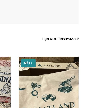
Sýni allar 3 niðurstöður
NÝTT