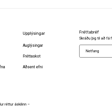
Fréttabréf
Upplýsingar
Skráðu þig til að fá 
Auglýsingar
Fréttaskot
fna
Aðsent efni
ur réttur áskilinn –