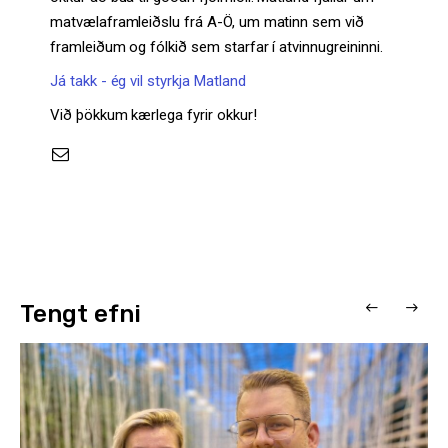
matvælaframleiðslu frá A-Ö, um matinn sem við
framleiðum og fólkið sem starfar í atvinnugreininni.
Já takk - ég vil styrkja Matland
Við þökkum kærlega fyrir okkur!
Tengt efni