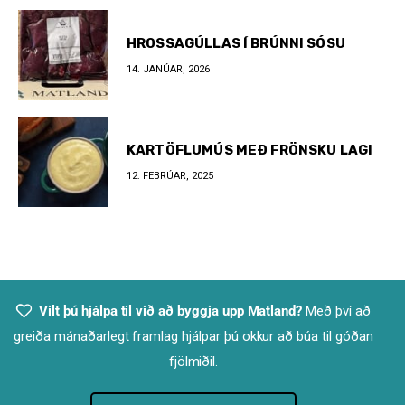
HROSSAGÚLLAS Í BRÚNNI SÓSU
14. JANÚAR, 2026
KARTÖFLUMÚS MEÐ FRÖNSKU LAGI
12. FEBRÚAR, 2025
Vilt þú hjálpa til við að byggja upp Matland?
Með því að
greiða mánaðarlegt framlag hjálpar þú okkur að búa til góðan
fjölmiðil.