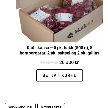
Kjöt í kassa – 5 pk. hakk (500 g), 5
hamborgarar, 2 pk. snitsel og 2 pk. gúllas
21.904
kr.
20.800
kr.
SETJA Í KÖRFU
KOKKALANDSLIÐIÐ
ÓLYMPÍULEIKAR