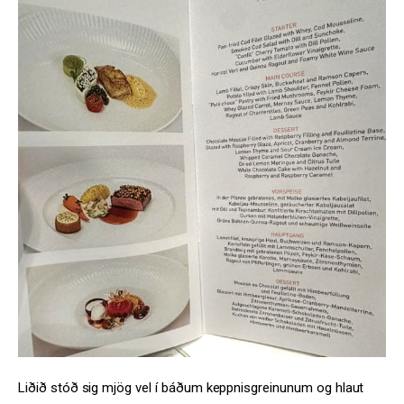
Liðið stóð sig mjög vel í báðum keppnisgreinunum og hlaut 