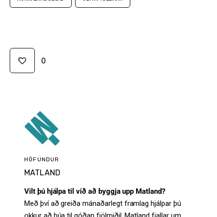
0
HÖFUNDUR
MATLAND
Vilt þú hjálpa til við að byggja upp Matland?
Með því að greiða mánaðarlegt framlag hjálpar þú
okkur að búa til góðan fjölmiðil. Matland fjallar um