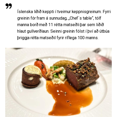
Íslenska liðið keppti í tveimur keppnisgreinum. Fyrri
greinin fór fram á sunnudag, „Chef´s table“, tólf
manna borð með 11 rétta matseðli þar sem liðið
hlaut gullverðlaun. Seinni greinin fólst í því að útbúa
þriggja rétta matseðil fyrir ríflega 100 manns.