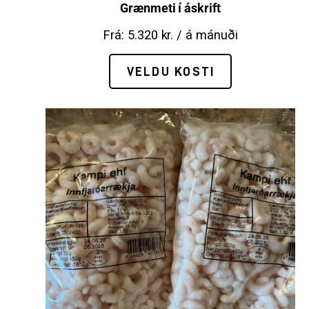
Grænmeti í áskrift
Frá:
5.320
kr.
/ á mánuði
VELDU KOSTI