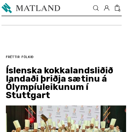
0
Fréttir
Matur & drykkur
FRÉTTIR
FÓLKIÐ
Íslenska kokkalandsliðið
Menning
landaði þriðja sætinu á
Ólympíuleikunum í
Fólkið
Stuttgart
Umhverfi
Skoðun
Matarmarkaður