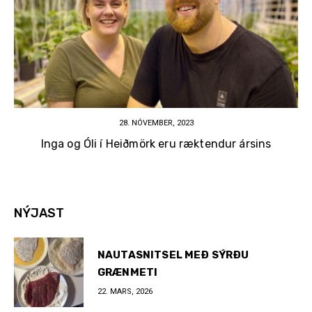
28. NÓVEMBER, 2023
Inga og Óli í Heiðmörk eru ræktendur ársins
NÝJAST
NAUTASNITSEL MEÐ SÝRÐU
GRÆNMETI
22. MARS, 2026