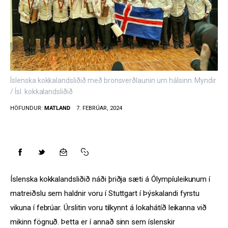
Styrkja
Hafa samband
Íslenska kokkalandsliðið með bronsverðlaunin um hálsinn. Myndir
/ Ísl. kokkalandsliðið
HÖFUNDUR:
MATLAND
7. FEBRÚAR, 2024
Íslenska kokkalandsliðið náði þriðja sæti á Ólympíuleikunum í 
matreiðslu sem haldnir voru í Stuttgart í Þýskalandi fyrstu 
vikuna í febrúar. Úrslitin voru tilkynnt á lokahátíð leikanna við 
mikinn fögnuð. Þetta er í annað sinn sem íslenskir 