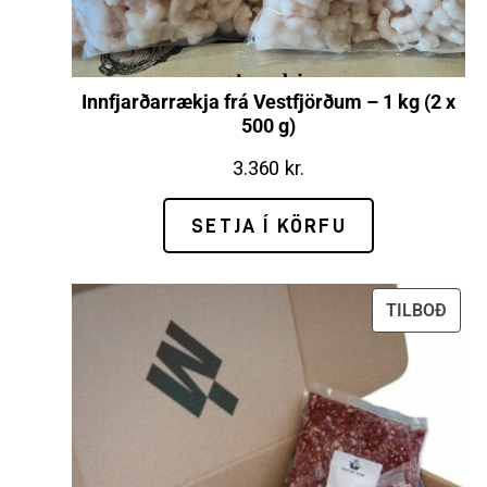
Innfjarðarrækja frá Vestfjörðum – 1 kg (2 x
500 g)
3.360
kr.
SETJA Í KÖRFU
TILBOÐ