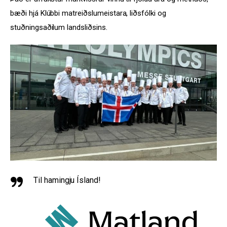
bæði hjá Klúbbi matreiðslumeistara, liðsfólki og 
stuðningsaðilum landsliðsins.
Til hamingju Ísland!