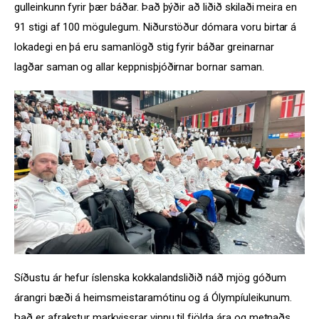
gulleinkunn fyrir þær báðar. Það þýðir að liðið skilaði meira en 
91 stigi af 100 mögulegum. Niðurstöður dómara voru birtar á 
lokadegi en þá eru samanlögð stig fyrir báðar greinarnar 
lagðar saman og allar keppnisþjóðirnar bornar saman.
Síðustu ár hefur íslenska kokkalandsliðið náð mjög góðum 
árangri bæði á heimsmeistaramótinu og á Ólympíuleikunum. 
Það er afrakstur markvissrar vinnu til fjölda ára og metnaðs, 