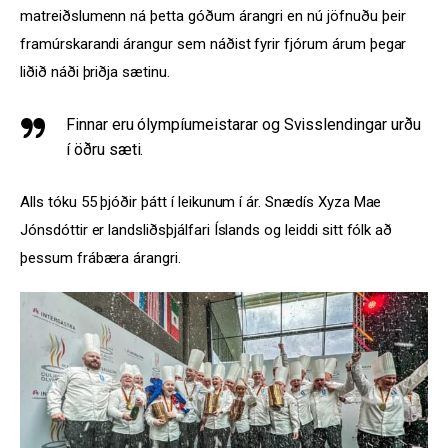
matreiðslumenn ná þetta góðum árangri en nú jöfnuðu þeir 
framúrskarandi árangur sem náðist fyrir fjórum árum þegar 
liðið náði þriðja sætinu. 
Finnar eru ólympíumeistarar og Svisslendingar urðu
í öðru sæti.
Alls tóku 55 þjóðir þátt í leikunum í ár. Snædís Xyza Mae 
Jónsdóttir er landsliðsþjálfari Íslands og leiddi sitt fólk að 
þessum frábæra árangri.