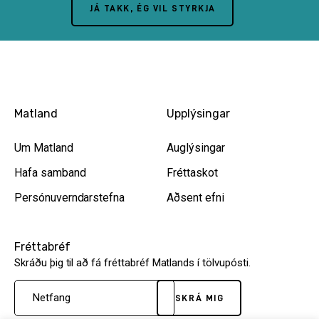
JÁ TAKK, ÉG VIL STYRKJA
Matland
Upplýsingar
Um Matland
Auglýsingar
Hafa samband
Fréttaskot
Persónuverndarstefna
Aðsent efni
Fréttabréf
Skráðu þig til að fá fréttabréf Matlands í tölvupósti.
SKRÁ MIG