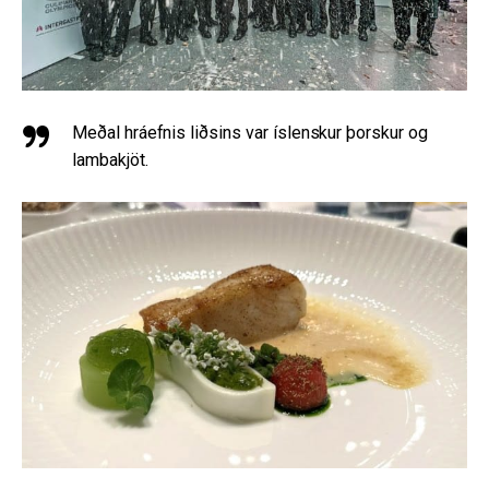
Meðal hráefnis liðsins var íslenskur þorskur og
lambakjöt.