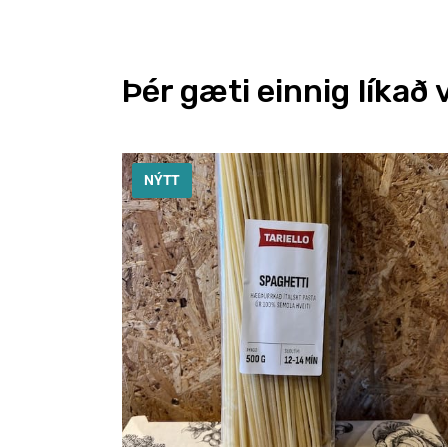
Þér gæti einnig líkað 
NÝTT