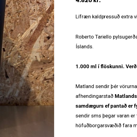
4.820
kr.
Lífræn kaldpressuð extra virg
Roberto Tariello pylsugerða
Íslands.
1.000 ml í flöskunni. Verð
Matland sendir þér vörurna
afhendingarstað
Matlands 
samdægurs ef pantað er fyr
sendir sms þegar varan er ti
höfuðborgarsvæðið fara me