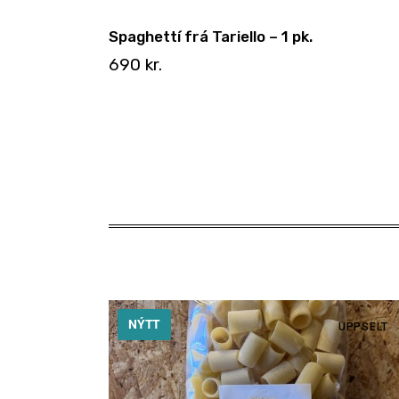
Spaghettí frá Tariello – 1 pk.
690
kr.
NÝTT
UPPSELT