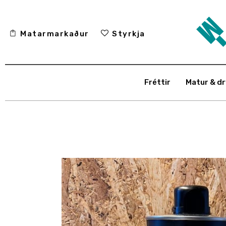
Fréttir
Matarmarkaður
Styrkja
Matur & drykkur
Menning
Fréttir
Matur & dr
Fólkið
Umhverfi
Skoðun
Matarmarkaður
Styrkja
Hafa samband