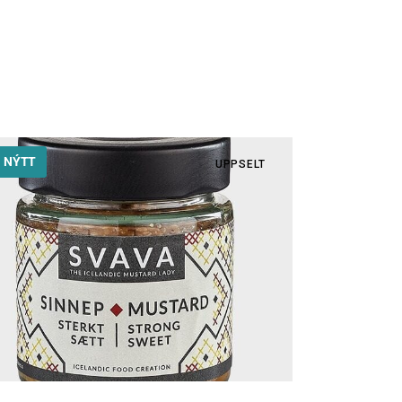
NÝTT
UPPSELT