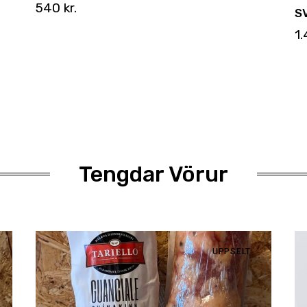
540
kr.
SV
1
Tengdar Vörur
UPPSELT