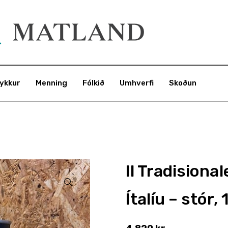
ykkur
Menning
Fólkið
Umhverfi
Skoðun
Il Tradisional
Ítalíu – stór, 1