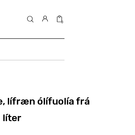
0
e, lífræn ólífuolía frá
 líter