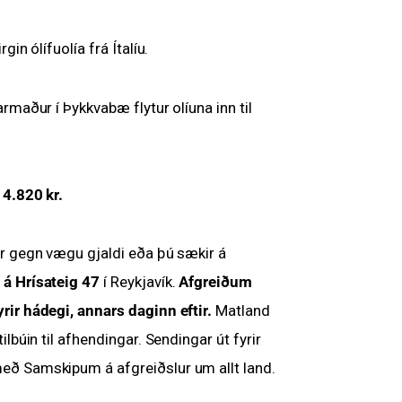
in ólífuolía frá Ítalíu.
rmaður í Þykkvabæ flytur olíuna inn til
 4.820 kr.
r gegn vægu gjaldi eða þú sækir á
á Hrísateig 47
í Reykjavík.
Afgreiðum
ir hádegi, annars daginn eftir.
Matland
lbúin til afhendingar. Sendingar út fyrir
ð Samskipum á afgreiðslur um allt land.