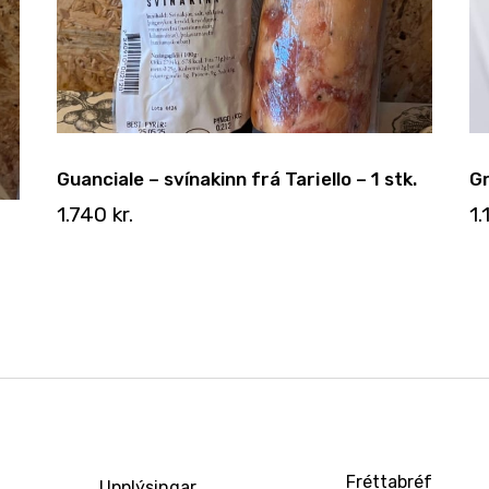
Guanciale – svínakinn frá Tariello – 1 stk.
Gr
1.740
kr.
1
Fréttabréf
Upplýsingar