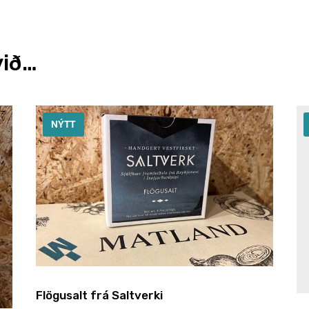
við…
NÝTT
Flögusalt frá Saltverki