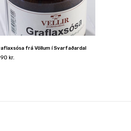
aflaxsósa frá Völlum í Svarfaðardal
.190
kr.