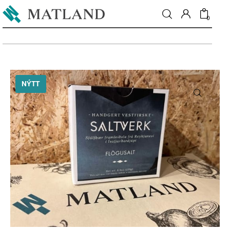
0
Fréttir
NÝTT
Matur & drykkur
Menning
Fólkið
Umhverfi
Skoðun
Matarmarkaður