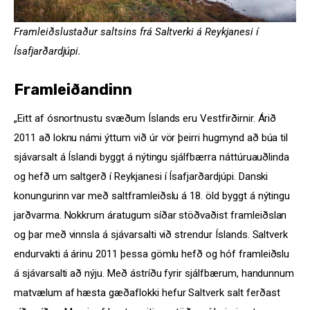
Framleiðslustaður saltsins frá Saltverki á Reykjanesi í
Ísafjarðardjúpi.
Framleiðandinn
„Eitt af ósnortnustu svæðum Íslands eru Vestfirðirnir. Árið
2011 að loknu námi ýttum við úr vör þeirri hugmynd að búa til
sjávarsalt á Íslandi byggt á nýtingu sjálfbærra náttúruauðlinda
og hefð um saltgerð í Reykjanesi í Ísafjarðardjúpi. Danski
konungurinn var með saltframleiðslu á 18. öld byggt á nýtingu
jarðvarma. Nokkrum áratugum síðar stöðvaðist framleiðslan
og þar með vinnsla á sjávarsalti við strendur Íslands. Saltverk
endurvakti á árinu 2011 þessa gömlu hefð og hóf framleiðslu
á sjávarsalti að nýju. Með ástríðu fyrir sjálfbærum, handunnum
matvælum af hæsta gæðaflokki hefur Saltverk salt ferðast