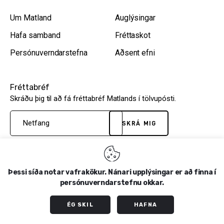
Um Matland
Auglýsingar
Hafa samband
Fréttaskot
Persónuverndarstefna
Aðsent efni
Fréttabréf
Skráðu þig til að fá fréttabréf Matlands í tölvupósti.
SKRÁ MIG
Þessi síða notar vafrakökur. Nánari upplýsingar er að finna í
Matland.is
© 2026. Matfélagið ehf. Hrísateig 47,
persónuverndarstefnu okkar.
105 Reykjavík. Allur réttur áskilinn –
Kaupskilmálar
ÉG SKIL
HAFNA