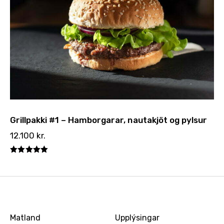
Grillpakki #1 – Hamborgarar, nautakjöt og pylsur
12.100
kr.
Einkunn
5.00
af 5
Matland
Upplýsingar