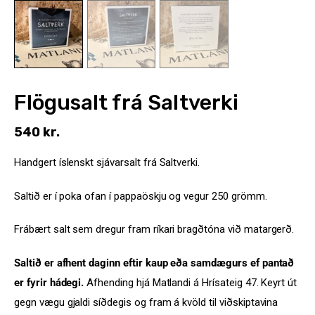
Styrkja
Hafa samband
Flögusalt frá Saltverki
540
kr.
Handgert íslenskt sjávarsalt frá Saltverki.
Saltið er í poka ofan í pappaöskju og vegur 250 grömm.
Frábært salt sem dregur fram ríkari bragðtóna við matargerð.
Saltið er afhent daginn eftir kaup eða samdægurs ef pantað
er fyrir hádegi.
Afhending hjá Matlandi á Hrísateig 47. Keyrt út
gegn vægu gjaldi síðdegis og fram á kvöld til viðskiptavina