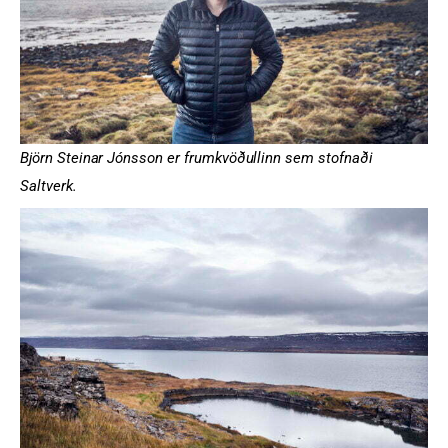
Björn Steinar Jónsson er frumkvöðullinn sem stofnaði
Saltverk.