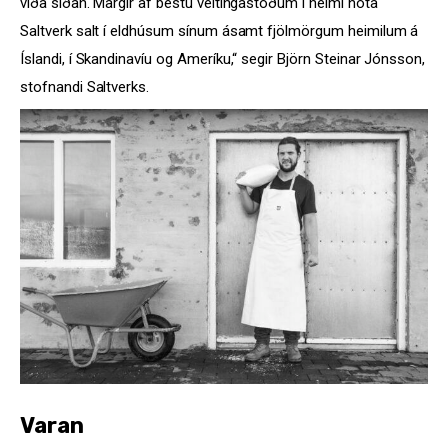
víða síðan. Margir af bestu veitingastöðum í heimi nota
Saltverk salt í eldhúsum sínum ásamt fjölmörgum heimilum á
Íslandi, í Skandinavíu og Ameríku,“ segir Björn Steinar Jónsson,
stofnandi Saltverks.
Varan