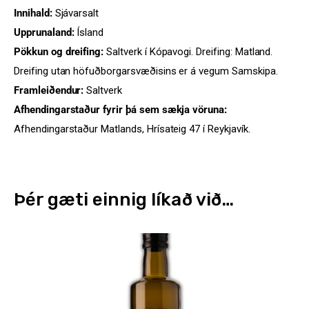
Innihald:
Sjávarsalt
Upprunaland:
Ísland
Pökkun og dreifing:
Saltverk í Kópavogi. Dreifing: Matland.
Dreifing utan höfuðborgarsvæðisins er á vegum Samskipa.
Framleiðendur:
Saltverk
Afhendingarstaður fyrir þá sem sækja vöruna:
Afhendingarstaður Matlands, Hrísateig 47 í Reykjavík.
Þér gæti einnig líkað við…