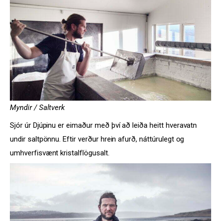
Myndir / Saltverk
Sjór úr Djúpinu er eimaður með því að leiða heitt hveravatn
undir saltpönnu. Eftir verður hrein afurð, náttúrulegt og
umhverfisvænt kristalflögusalt.