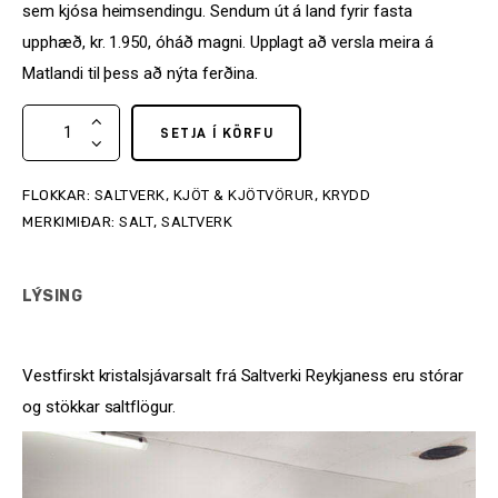
sem kjósa heimsendingu. Sendum út á land fyrir fasta
upphæð, kr. 1.950, óháð magni. Upplagt að versla meira á
Matlandi til þess að nýta ferðina.
SETJA Í KÖRFU
FLOKKAR:
SALTVERK
,
KJÖT & KJÖTVÖRUR
,
KRYDD
MERKIMIÐAR:
SALT
,
SALTVERK
LÝSING
Vestfirskt kristalsjávarsalt frá Saltverki Reykjaness eru stórar
og stökkar saltflögur.