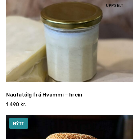
UPPSELT
Nautatólg frá Hvammi – hrein
1.490
kr.
NÝTT