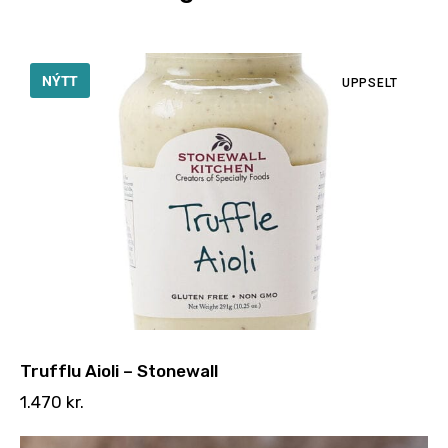
NÝTT
UPPSELT
Trufflu Aioli – Stonewall
1.470
kr.