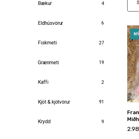
Bækur
4
Eldhúsvörur
6
N
Fiskmeti
27
Grænmeti
19
Kaffi
2
Kjöt & kjötvörur
91
Fram
Mið
Krydd
9
2.9