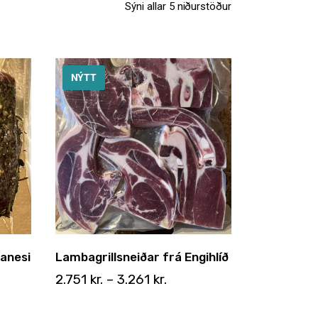
Sýni allar 5 niðurstöður
NÝTT
vanesi
Lambagrillsneiðar frá Engihlíð
2.751
kr.
–
3.261
kr.