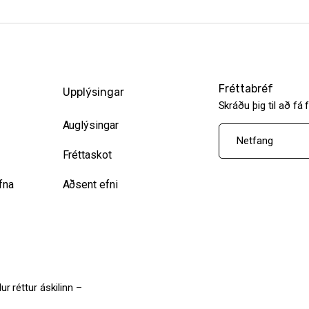
Fréttabréf
Upplýsingar
Skráðu þig til að fá 
Auglýsingar
Fréttaskot
fna
Aðsent efni
ur réttur áskilinn –