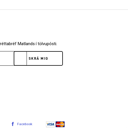
fréttabréf Matlands í tölvupósti.
SKRÁ MIG
Facebook