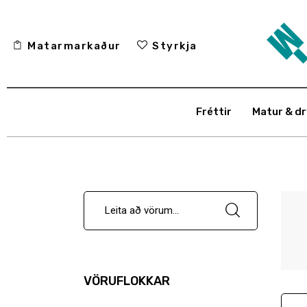
Fréttir
Matarmarkaður
Styrkja
Matur & drykkur
Menning
Fréttir
Matur & dr
Fólkið
Umhverfi
Skoðun
Matarmarkaður
Styrkja
VÖRUFLOKKAR
Hafa samband