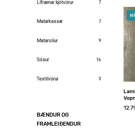
Lífrænar kjötvörur
7
N
Matarkassar
7
Matarolíur
9
Sósur
16
Textílvörur
3
Lamb
Vopn
12.
BÆNDUR OG
FRAMLEIÐENDUR