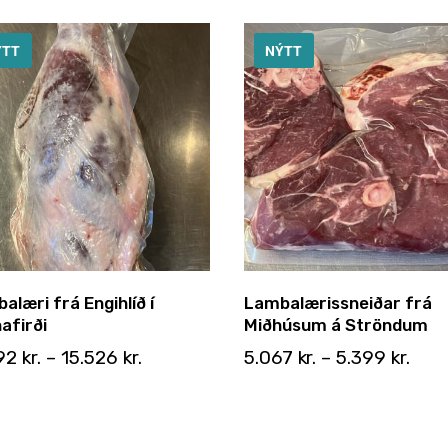
ÝTT
NÝTT
alæri frá Engihlíð í
Lambalærissneiðar frá
afirði
Miðhúsum á Ströndum
792
kr.
–
15.526
kr.
5.067
kr.
–
5.399
kr.