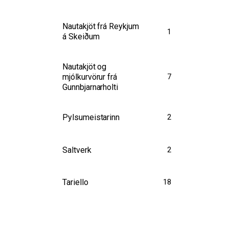
Nautakjöt frá Reykjum
1
á Skeiðum
Nautakjöt og
mjólkurvörur frá
7
Gunnbjarnarholti
Pylsumeistarinn
2
Saltverk
2
Tariello
18