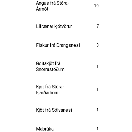
Angus frá Stóra-
19
Ármóti
Lífrænar kjötvörur
7
Fiskur frá Drangsnesi
3
Geitakjöt frá
1
Snorrastöðum
Kjöt frá Stóra-
1
Fjarðarhorni
Kjöt frá Sölvanesi
1
Mabrúka
1