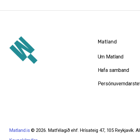
Matland
Um Matland
Hafa samband
Persónuverndarste
Matland.is
© 2026. Matfélagið ehf. Hrísateig 47, 105 Reykjavík. All