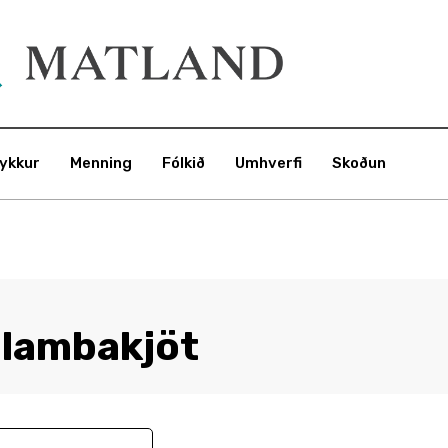
ykkur
Menning
Fólkið
Umhverfi
Skoðun
lambakjöt