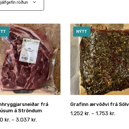
ÝTT
NÝTT
hryggjarsneiðar frá
Grafinn ærvöðvi frá Söl
húsum á Ströndum
1.252
kr.
–
1.753
kr.
80
kr.
–
3.037
kr.