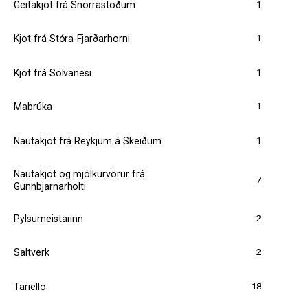
1
Geitakjöt frá Snorrastöðum
1
Kjöt frá Stóra-Fjarðarhorni
1
Kjöt frá Sölvanesi
1
Mabrúka
1
Nautakjöt frá Reykjum á Skeiðum
Nautakjöt og mjólkurvörur frá
7
Gunnbjarnarholti
2
Pylsumeistarinn
2
Saltverk
18
Tariello