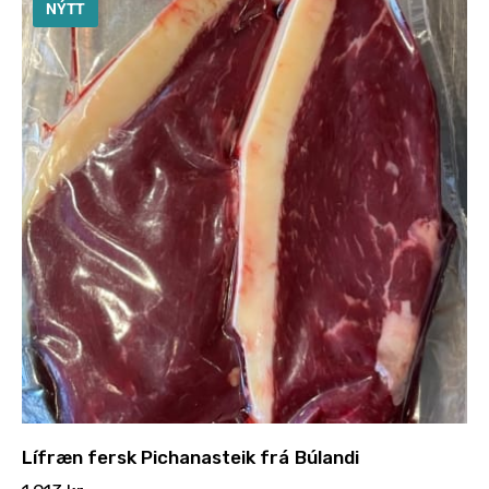
NÝTT
Lífræn fersk Pichanasteik frá Búlandi