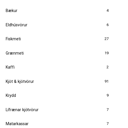
4
Bækur
6
Eldhúsvörur
27
Fiskmeti
19
Grænmeti
2
Kaffi
91
Kjöt & kjötvörur
9
Krydd
7
Lífrænar kjötvörur
7
Matarkassar