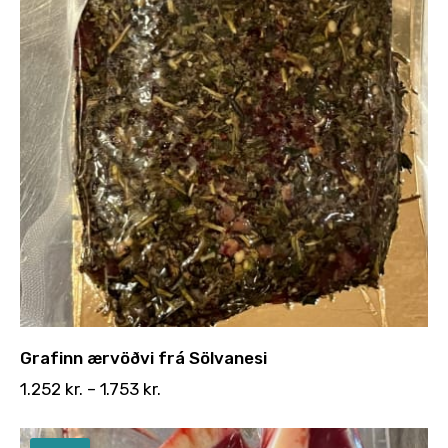
Styrkja
Hafa samband
Grafinn ærvöðvi frá Sölvanesi
1.252
kr.
–
1.753
kr.