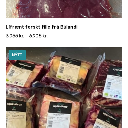
Lífrænt ferskt fille frá Búlandi
3.955
kr.
–
6.905
kr.
NÝTT