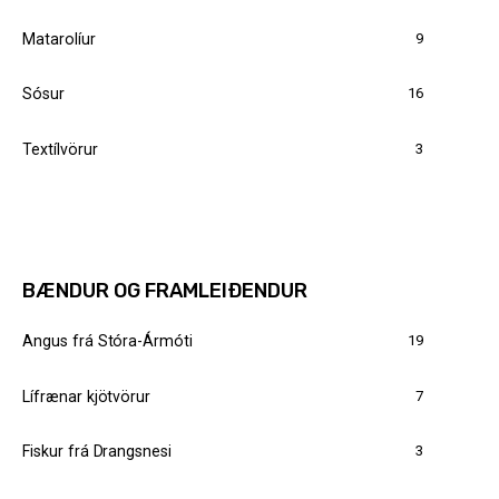
9
Matarolíur
16
Sósur
3
Textílvörur
BÆNDUR OG FRAMLEIÐENDUR
19
Angus frá Stóra-Ármóti
7
Lífrænar kjötvörur
3
Fiskur frá Drangsnesi