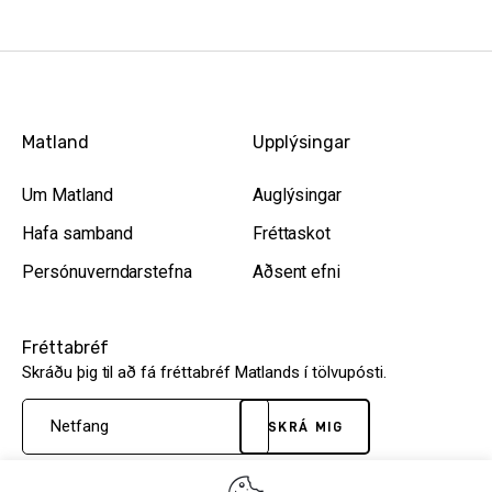
Matland
Upplýsingar
Um Matland
Auglýsingar
Hafa samband
Fréttaskot
Persónuverndarstefna
Aðsent efni
Fréttabréf
Skráðu þig til að fá fréttabréf Matlands í tölvupósti.
SKRÁ MIG