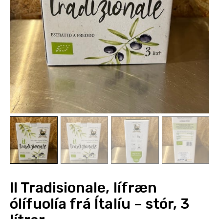
Styrkja
Hafa samband
Il Tradisionale, lífræn
ólífuolía frá Ítalíu – stór, 3