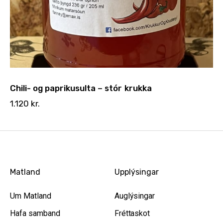
Chili- og paprikusulta – stór krukka
1.120
kr.
Matland
Upplýsingar
Um Matland
Auglýsingar
Hafa samband
Fréttaskot