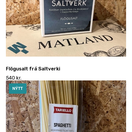
Flögusalt frá Saltverki
540
kr.
NÝTT