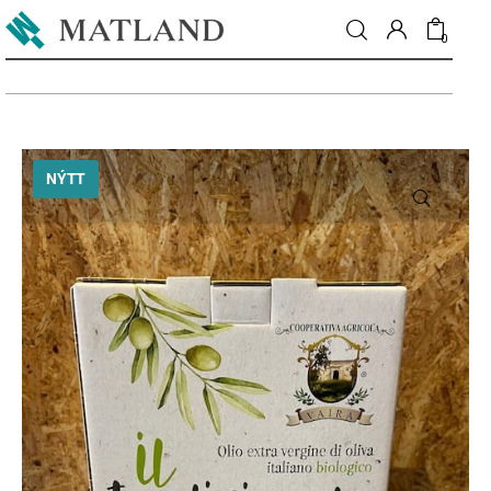
0
Fréttir
NÝTT
Matur & drykkur
Menning
Fólkið
Umhverfi
Skoðun
Matarmarkaður