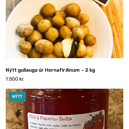
Nýtt gullauga úr Hornafirðinum – 2 kg
1.500
kr.
NÝTT