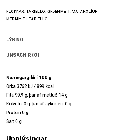
FLOKKAR:
TARIELLO
,
GRÆNMETI
,
MATAROLÍUR
MERKIMIÐI:
TARIELLO
LÝSING
UMSAGNIR (0)
Næringargildi í 100 g
Orka 3762 kJ / 899 kcal.
Fita 99,9 g, þar af mettuð 14 g
Kolvetni 0 g, þar af sykurteg. 0 g
Prótein 0 g
Salt 0 g
Upplýsingar