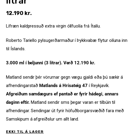
lítrar
12.190
kr.
Lífræn kaldpressuð extra virgin ólífuolía frá Ítalíu.
Roberto Tariello pylsugerðarmaður í Þykkvabæ flytur olíuna inn
til Íslands.
3.000 ml í beljunni (3 lítrar). Verð 12.190 kr.
Matland sendir þér vörurnar gegn vægu gjaldi eða þú sækir á
afhendingarstað
Matlands á Hrísateig 47
í Reykjavík.
Afgreiðum samdægurs ef pantað er fyrir hádegi, annars
daginn eftir.
Matland sendir sms þegar varan er tilbúin til
afhendingar. Sendingar út fyrir höfuðborgarsvæðið fara með
Samskipum á afgreiðslur um allt land.
EKKI TIL Á LAGER