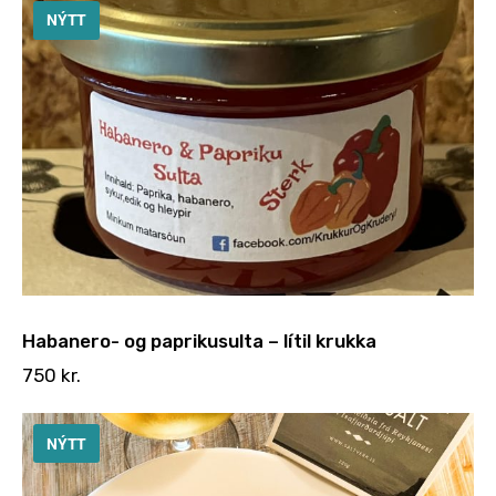
NÝTT
Habanero- og paprikusulta – lítil krukka
750
kr.
NÝTT