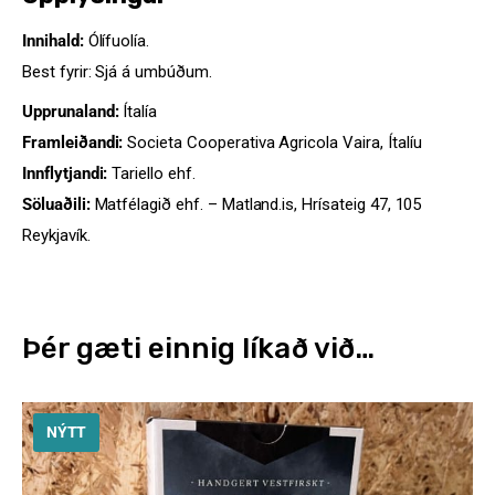
Innihald:
Ólífuolía.
Best fyrir: Sjá á umbúðum.
Upprunaland:
Ítalía
Framleiðandi:
Societa Cooperativa Agricola Vaira, Ítalíu
Innflytjandi:
Tariello ehf.
Söluaðili:
Matfélagið ehf. – Matland.is, Hrísateig 47, 105
Reykjavík.
Þér gæti einnig líkað við…
NÝTT