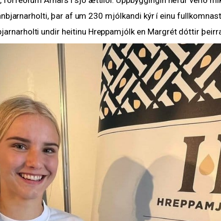
nnbjarnarholti, þar af um 230 mjólkandi kýr í einu fullkomnast
narholti undir heitinu Hreppamjólk en Margrét dóttir þeirra 