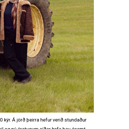
 kýr. Á jörð þeirra hefur verið stundaður
ikil og nú áratugum síðar hafa þau ásamt