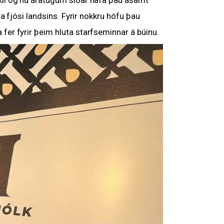
a fjósi landsins. Fyrir nokkru hófu þau
fer fyrir þeim hluta starfseminnar á búinu.