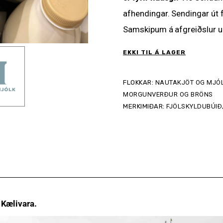
afhendingar. Sendingar út
Samskipum á afgreiðslur um
EKKI TIL Á LAGER
FLOKKAR:
NAUTAKJÖT OG MJÓ
MORGUNVERÐUR OG BRÖNS
MERKIMIÐAR:
FJÖLSKYLDUBÚIÐ
.
Kælivara.