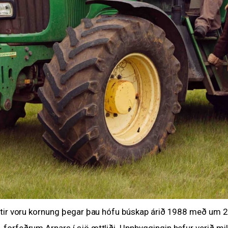
ttir voru kornung þegar þau hófu búskap árið 1988 með um 20
 forfeðrum Arnars í sjö ættliði. Uppbyggingin hefur verið m