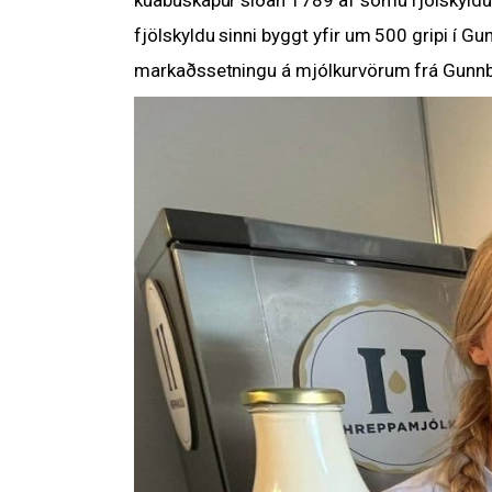
fjölskyldu sinni byggt yfir um 500 gripi í Gu
markaðssetningu á mjólkurvörum frá Gunnbjar