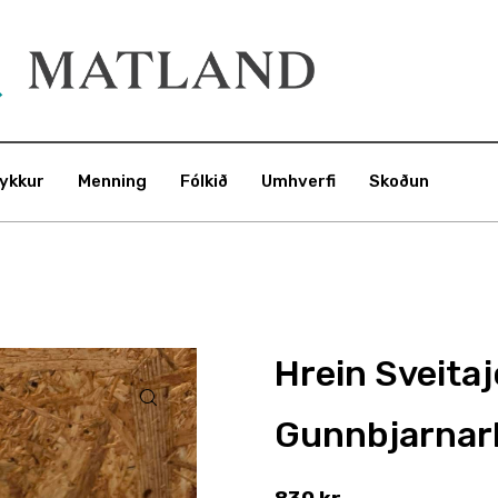
ykkur
Menning
Fólkið
Umhverfi
Skoðun
Hrein Sveitaj
Gunnbjarnarh