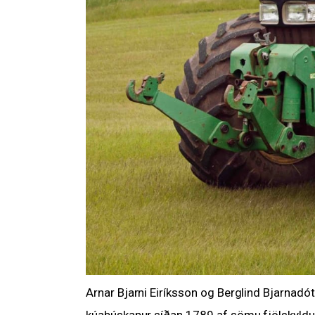
Arnar Bjarni Eiríksson og Berglind Bjarnadó
kúabúskapur síðan 1789 af sömu fjölskyldu,