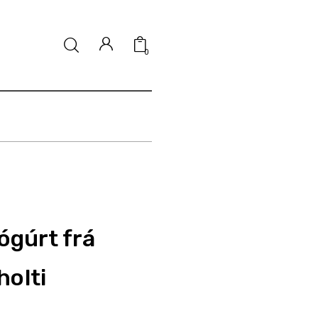
0
ógúrt frá
olti