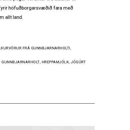
 fyrir höfuðborgarsvæðið fara með
 allt land.
LKURVÖRUR FRÁ GUNNBJARNARHOLTI
,
,
GUNNBJARNARHOLT
,
HREPPAMJÓLK
,
JÓGÚRT