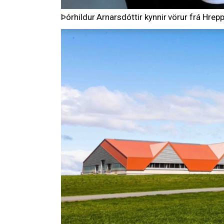
Þórhildur Arnarsdóttir kynnir vörur frá Hre