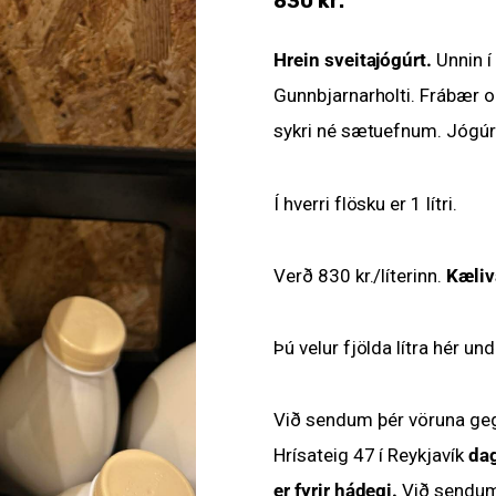
830
kr.
Hrein sveitajógúrt.
Unnin í
Gunnbjarnarholti. Frábær 
sykri né sætuefnum. Jógúrti
Í hverri flösku er 1 lítri.
Verð 830 kr./líterinn.
Kæliv
Þú velur fjölda lítra hér und
Við sendum þér vöruna geg
Hrísateig 47 í Reykjavík
dag
er fyrir hádegi.
Við sendum 