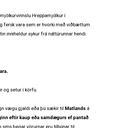
 mjólkurvinnslu Hreppamjólkur í
og fersk vara sem er hvorki með viðbættum
n inniheldur sykur frá náttúrunnar hendi.
ara.
ir og setur í körfu.
n vægu gjaldi eða þú sækir til
Matlands
á
inn eftir kaup eða samdægurs ef pantað
sms þegar vörurnar eru tilbúnar til