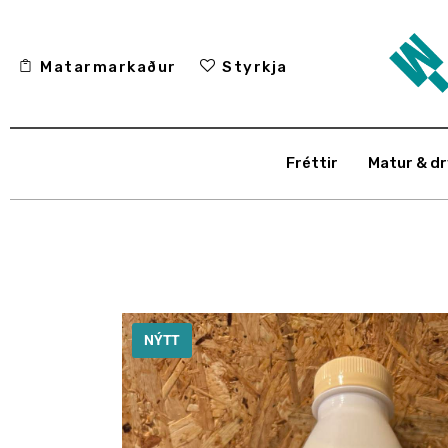
Fréttir
Matarmarkaður
Styrkja
Matur & drykkur
Menning
Fréttir
Matur & dr
Fólkið
Umhverfi
Skoðun
Matarmarkaður
NÝTT
Styrkja
Hafa samband