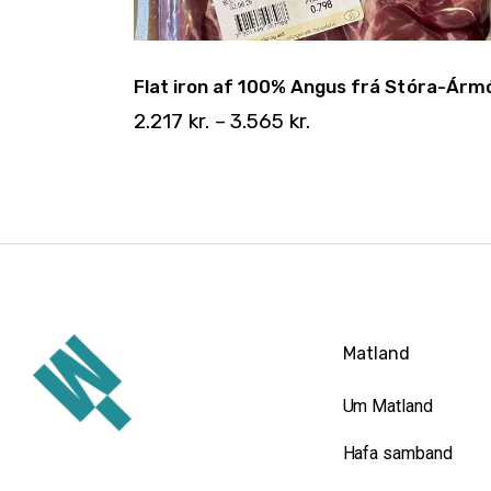
Flat iron af 100% Angus frá Stóra-Ármó
2.217
kr.
–
3.565
kr.
Matland
Um Matland
Hafa samband