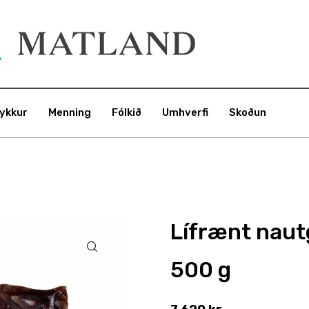
ykkur
Menning
Fólkið
Umhverfi
Skoðun
Lífrænt nautg
500 g