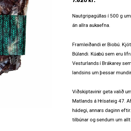
7.620
kr.
Nautgripagúllas í 500 g um
án allra aukaefna.
Framleiðandi er Biobú. Kjö
Búlandi. Kúabú sem eru lífr
Vesturlands í Brákarey sem
landsins um þessar mundir
Viðskiptavinir geta valið um
Matlands á Hrísateig 47. 
hádegi, annars daginn efti
tilbúnar og sendum um all