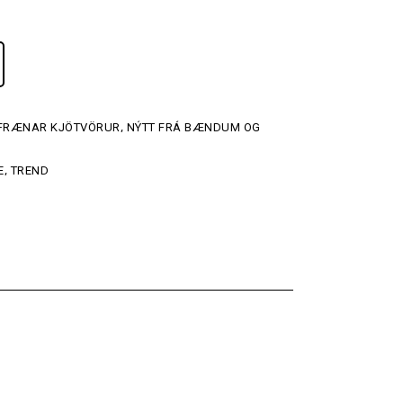
ÍFRÆNAR KJÖTVÖRUR
,
NÝTT FRÁ BÆNDUM OG
E
,
TREND