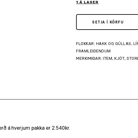
1 Á LAGER
SETJA Í KÖRFU
FLOKKAR:
HAKK OG GÚLLAS
,
L
FRAMLEIÐENDUM
MERKIMIÐAR:
ITEM
,
KJÖT
,
STOR
Verð á hverjum pakka er 2.540kr.