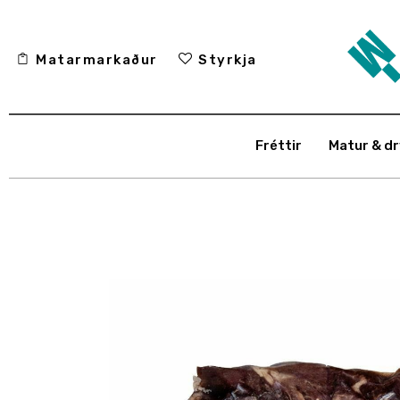
Fréttir
Matarmarkaður
Styrkja
Matur & drykkur
Menning
Fréttir
Matur & dr
Fólkið
Umhverfi
Skoðun
Matarmarkaður
Styrkja
Hafa samband