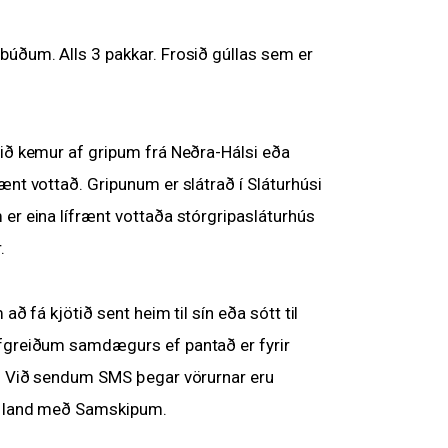
búðum. Alls 3 pakkar. Frosið gúllas sem er
tið kemur af gripum frá Neðra-Hálsi eða
ænt vottað. Gripunum er slátrað í Sláturhúsi
 er eina lífrænt vottaða stórgripasláturhús
.
 að fá kjötið sent heim til sín eða sótt til
Afgreiðum samdægurs ef pantað er fyrir
r. Við sendum SMS þegar vörurnar eru
t land með Samskipum.