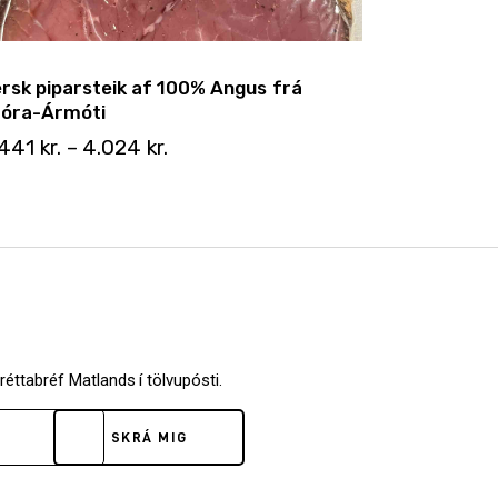
rsk piparsteik af 100% Angus frá
tóra-Ármóti
.441
kr.
–
4.024
kr.
fréttabréf Matlands í tölvupósti.
SKRÁ MIG