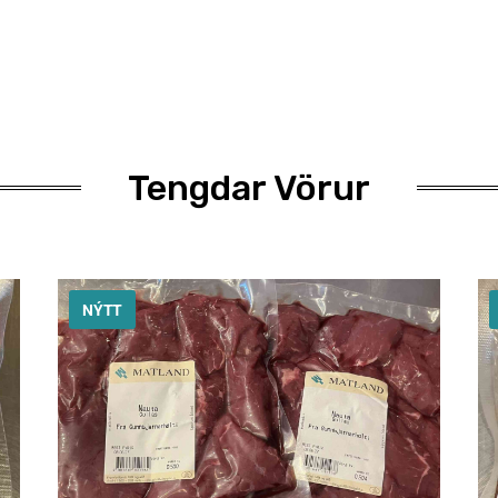
Tengdar Vörur
NÝTT