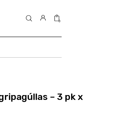
0
ripagúllas – 3 pk x