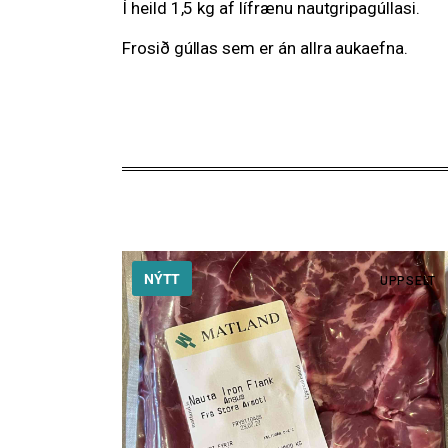
Í heild 1,5 kg af lífrænu nautgripagúllasi.
Frosið gúllas sem er án allra aukaefna.
NÝTT
UPPSELT