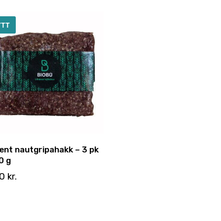
ÝTT
ænt nautgripahakk – 3 pk
0 g
20
kr.