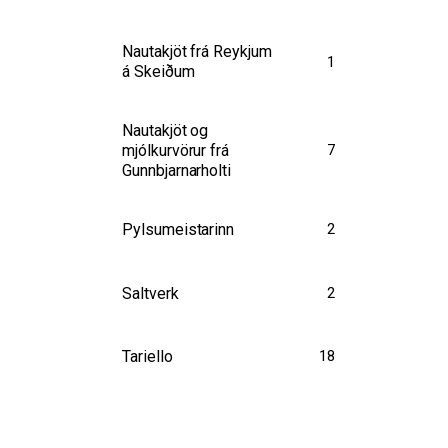
Nautakjöt frá Reykjum
1
á Skeiðum
Nautakjöt og
mjólkurvörur frá
7
Gunnbjarnarholti
Pylsumeistarinn
2
Saltverk
2
Tariello
18