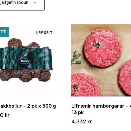
ÝTT
UPPSELT
hakkbollur – 2 pk x 500 g
Lífrænir hamborgarar – 6
í 3 pk
50
kr.
4.332
kr.