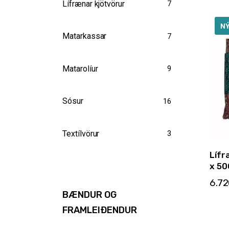
Lífrænar kjötvörur
7
N
Matarkassar
7
Matarolíur
9
Sósur
16
Textílvörur
3
Lífr
x 50
6.7
BÆNDUR OG
FRAMLEIÐENDUR