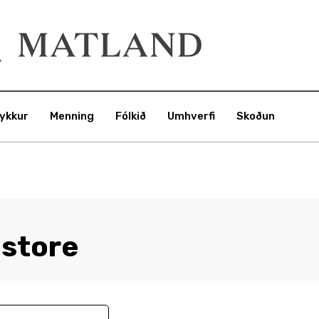
ykkur
Menning
Fólkið
Umhverfi
Skoðun
store