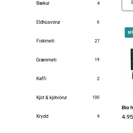
Bækur
4
Eldhúsvörur
6
N
Fiskmeti
27
Grænmeti
19
Kaffi
2
Kjöt & kjötvörur
100
Bio 
4.9
Krydd
9