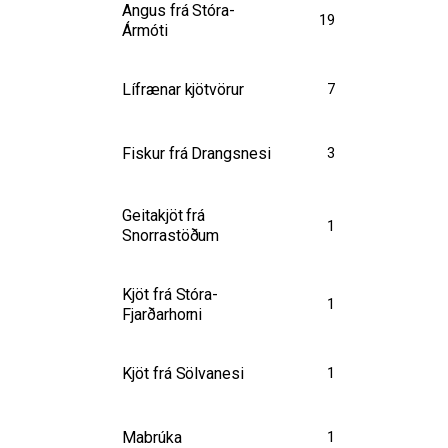
Angus frá Stóra-
19
Ármóti
Lífrænar kjötvörur
7
Fiskur frá Drangsnesi
3
Geitakjöt frá
1
Snorrastöðum
Kjöt frá Stóra-
1
Fjarðarhorni
Kjöt frá Sölvanesi
1
Mabrúka
1