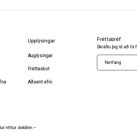
Fréttabréf
Upplýsingar
Skráðu þig til að fá 
Auglýsingar
Fréttaskot
fna
Aðsent efni
ur réttur áskilinn –