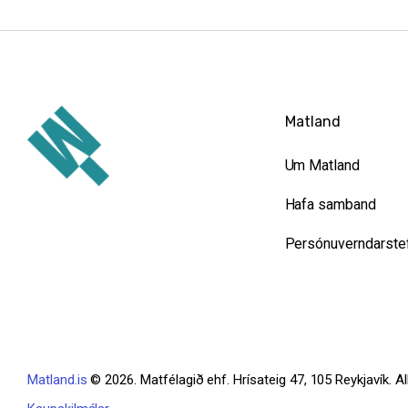
Matland
Um Matland
Hafa samband
Persónuverndarste
Matland.is
© 2026. Matfélagið ehf. Hrísateig 47, 105 Reykjavík. All