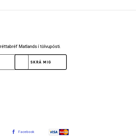
fréttabréf Matlands í tölvupósti.
SKRÁ MIG
Facebook