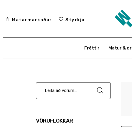
Fréttir
Matarmarkaður
Styrkja
Matur & drykkur
Menning
Fréttir
Matur & dr
Fólkið
Umhverfi
Skoðun
Matarmarkaður
Styrkja
VÖRUFLOKKAR
Hafa samband