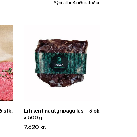
Sýni allar 4 niðurstöður
 stk.
Lífrænt nautgripagúllas – 3 pk
x 500 g
7.620
kr.