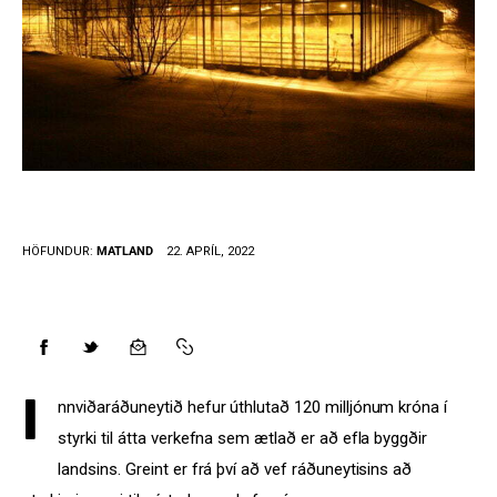
Styrkja
Hafa samband
HÖFUNDUR:
MATLAND
22. APRÍL, 2022
I
nnviðaráðuneytið hefur úthlutað 120 milljónum króna í 
styrki til átta verkefna sem ætlað er að efla byggðir 
landsins. Greint er frá því að vef ráðuneytisins að 