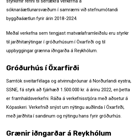
styrkirnir renni til sértækra verkefna á 
sóknaráætlunarsvæðum í samræmi við stefnumótandi 
byggðaáætlun fyrir árin 2018-2024.
Meðal verkefna sem tengjast matvælaframleiðslu eru styrkir 
til jarðhitanýtingar í gróðurhúsum í Öxarfirði og til 
uppbyggingar grænna iðngarða á Reykhólum.
Gróðurhús í Öxarfirði
Samtök sveitarfélaga og atvinnuþróunar á Norðurlandi eystra, 
SSNE, fá styrk að fjárhæð 1.500.000 kr. á árinu 2022, en þetta 
er framhaldsverkefni. Ráða á verkefnisstjóra með aðsetur á 
Kópaskeri. Verkefnið snýst um nýtingu auðlinda í Öxarfirði, 
með jarðhita í sandinum og nýtingu hans fyrir gróðurhús.
Grænir iðngarðar á Reykhólum