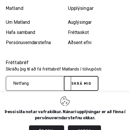
Matland
Upplýsingar
Um Matland
Auglýsingar
Hafa samband
Fréttaskot
Persónuverndarstefna
Aðsent efni
Fréttabréf
Skráðu þig til að fá fréttabréf Matlands í tölvupósti.
SKRÁ MIG
Þessi síða notar vafrakökur. Nánari upplýsingar er að finna í
Matland.is
© 2026. Allur réttur áskilinn –
Kaupskilmálar
persónuverndarstefnu okkar.