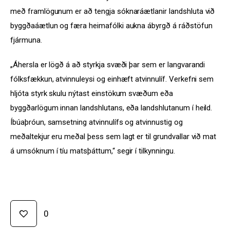
með framlögunum er að tengja sóknaráætlanir landshluta við 
byggðaáætlun og færa heimafólki aukna ábyrgð á ráðstöfun 
fjármuna.
„Áhersla er lögð á að styrkja svæði þar sem er langvarandi 
fólksfækkun, atvinnuleysi og einhæft atvinnulíf. Verkefni sem 
hljóta styrk skulu nýtast einstökum svæðum eða 
byggðarlögum innan landshlutans, eða landshlutanum í heild. 
Íbúaþróun, samsetning atvinnulífs og atvinnustig og 
meðaltekjur eru meðal þess sem lagt er til grundvallar við mat 
á umsóknum í tíu matsþáttum,“ segir í tilkynningu.
0