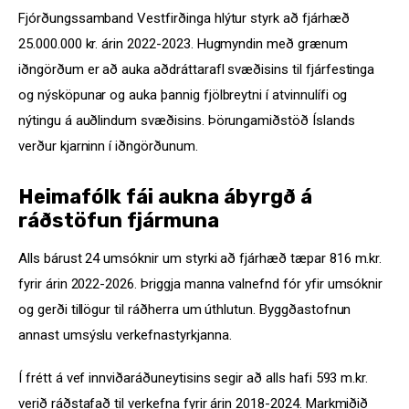
Fjórðungssamband Vestfirðinga hlýtur styrk að fjárhæð 
25.000.000 kr. árin 2022-2023. Hugmyndin með grænum 
iðngörðum er að auka aðdráttarafl svæðisins til fjárfestinga 
og nýsköpunar og auka þannig fjölbreytni í atvinnulífi og 
nýtingu á auðlindum svæðisins. Þörungamiðstöð Íslands 
verður kjarninn í iðngörðunum.
Heimafólk fái aukna ábyrgð á
ráðstöfun fjármuna
Alls bárust 24 umsóknir um styrki að fjárhæð tæpar 816 m.kr. 
fyrir árin 2022-2026. Þriggja manna valnefnd fór yfir umsóknir 
og gerði tillögur til ráðherra um úthlutun. Byggðastofnun 
annast umsýslu verkefnastyrkjanna.
Í frétt á vef innviðaráðuneytisins segir að alls hafi 593 m.kr. 
verið ráðstafað til verkefna fyrir árin 2018-2024. Markmiðið 