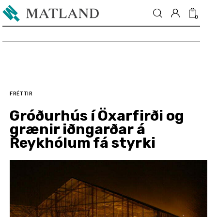
0
Fréttir
Matur & drykkur
FRÉTTIR
Gróðurhús í Öxarfirði og
Menning
grænir iðngarðar á
Reykhólum fá styrki
Fólkið
Umhverfi
Skoðun
Matarmarkaður