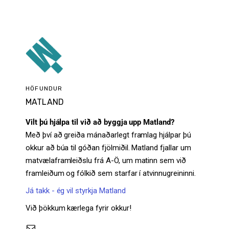
HÖFUNDUR
MATLAND
Vilt þú hjálpa til við að byggja upp Matland?
Með því að greiða mánaðarlegt framlag hjálpar þú
okkur að búa til góðan fjölmiðil. Matland fjallar um
matvælaframleiðslu frá A-Ö, um matinn sem við
framleiðum og fólkið sem starfar í atvinnugreininni.
Já takk - ég vil styrkja Matland
Við þökkum kærlega fyrir okkur!