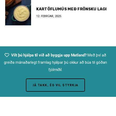
KARTÖFLUMÚS MEÐ FRÖNSKU LAGI
12. FEBRÚAR, 2025
Vilt þú hjálpa til við að byggja upp Matland?
Með því að
greiða mánaðarlegt framlag hjálpar þú okkur að búa til góðan
fjölmiðil.
JÁ TAKK, ÉG VIL STYRKJA