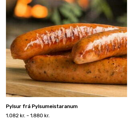
Styrkja
Hafa samband
Pylsur frá Pylsumeistaranum
1.082
kr.
–
1.880
kr.