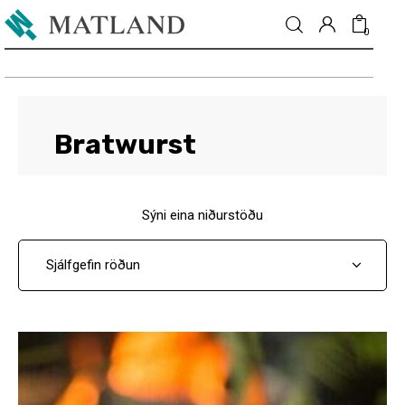
0
Fréttir
Bratwurst
Matur & drykkur
Sýni eina niðurstöðu
Menning
Fólkið
Umhverfi
Skoðun
Matarmarkaður