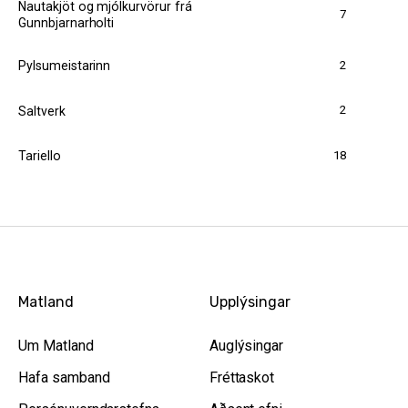
Nautakjöt og mjólkurvörur frá
7
Gunnbjarnarholti
2
Pylsumeistarinn
2
Saltverk
18
Tariello
Matland
Upplýsingar
Um Matland
Auglýsingar
Hafa samband
Fréttaskot