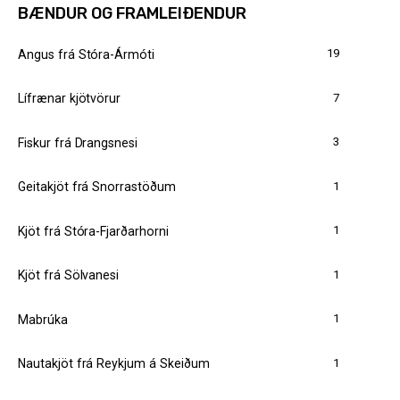
BÆNDUR OG FRAMLEIÐENDUR
19
Angus frá Stóra-Ármóti
7
Lífrænar kjötvörur
3
Fiskur frá Drangsnesi
1
Geitakjöt frá Snorrastöðum
1
Kjöt frá Stóra-Fjarðarhorni
1
Kjöt frá Sölvanesi
1
Mabrúka
1
Nautakjöt frá Reykjum á Skeiðum