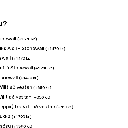
u?
tonewall
(
+
1.370
kr.
)
ks Aioli – Stonewall
(
+
1.470
kr.
)
newall
(
+
1.470
kr.
)
 frá Stonewall
(
+
1.240
kr.
)
Stonewall
(
+
1.470
kr.
)
Villt að vestan
(
+
850
kr.
)
illt að vestan
(
+
850
kr.
)
ppir) frá Villt að vestan
(
+
780
kr.
)
rukka
(
+
1.790
kr.
)
a sósu
(
+
1.890
kr.
)