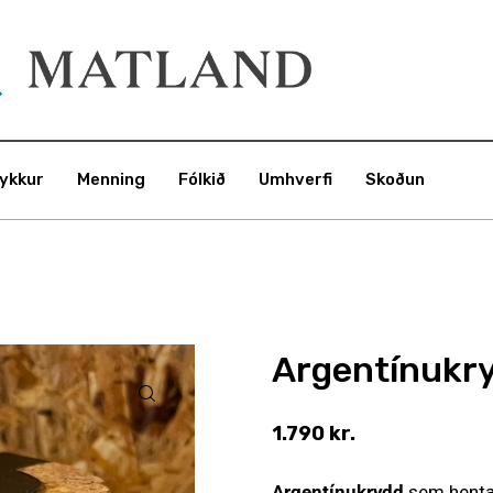
ykkur
Menning
Fólkið
Umhverfi
Skoðun
Argentínukry
1.790
kr.
Argentínukrydd
sem hentar