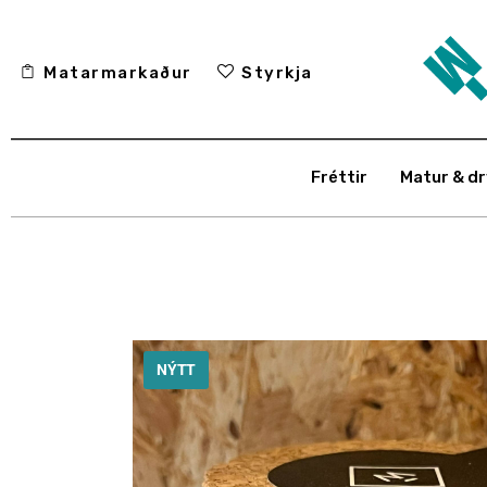
Fréttir
Matarmarkaður
Styrkja
Matur & drykkur
Menning
Fréttir
Matur & dr
Fólkið
Umhverfi
Skoðun
Matarmarkaður
NÝTT
Styrkja
Hafa samband