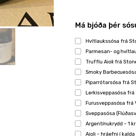
Má bjóða þér sós
Hvítlaukssósa frá S
Parmesan- og hvítlau
Trufflu Aioli frá Sto
Smoky Barbecuesósa
Piparrótarsósa frá 
Lerkisveppasósa frá 
Furusveppasósa frá V
Sveppasósa (Flúðasve
Argentínukrydd – 1 k
Aioli – hráefni í kald