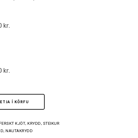
90
kr.
90
kr.
ETJA Í KÖRFU
FERSKT KJÖT
,
KRYDD
,
STEIKUR
DD
,
NAUTAKRYDD