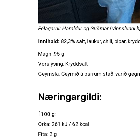
Félagarnir Haraldur og Guðmar í vinnslunni hjá
Innihald:
82,3% salt, laukur, chili, pipar, krydd
Magn :95 g
Vörulýsing: Kryddsalt
Geymsla: Geymið á þurrum stað, varið gegn h
Næringargildi:
Í 100 g:
Orka: 261 kJ / 62 kcal
Fita: 2 g