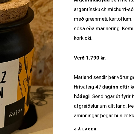
argentínsku chimichurri-sós
með grænmeti, kartöflum, m
sósa eða marinering. Kemur
korkloki.
Verð 1.790 kr.
Matland sendir þér vörur g
Hrísateig 47
daginn eftir 
hádegi
. Sendingar út fyr
afgreiðslur um allt land. Þ
áminningar þegar hún er klá
6 Á LAGER