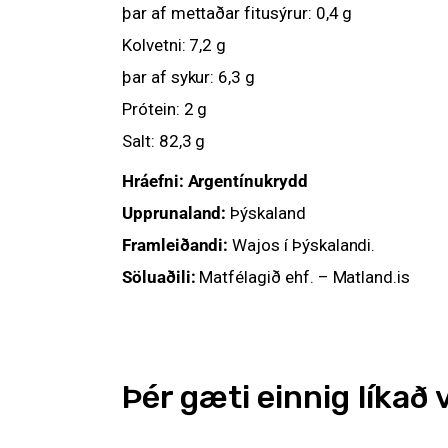
þar af mettaðar fitusýrur: 0,4 g
Kolvetni: 7,2 g
þar af sykur: 6,3 g
Prótein: 2 g
Salt: 82,3 g
Hráefni: Argentínukrydd
Upprunaland:
Þýskaland
Framleiðandi:
Wajos í Þýskalandi.
Söluaðili:
Matfélagið ehf. – Matland.is
Þér gæti einnig líkað 