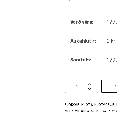
1.7
Verð vöru:
0
kr.
Aukahlutir:
1.7
Samtals:
S
FLOKKAR:
KJÖT & KJÖTVÖRUR
,
MERKIMIÐAR:
ARGENTÍNA
,
KRY