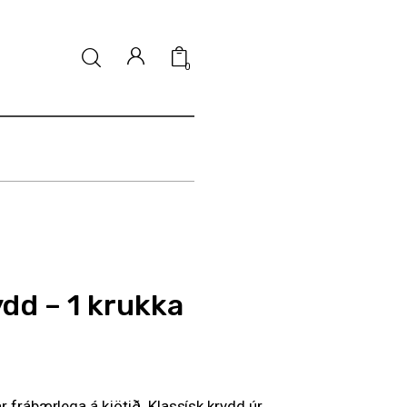
0
dd – 1 krukka
 frábærlega á kjötið. Klassísk krydd úr