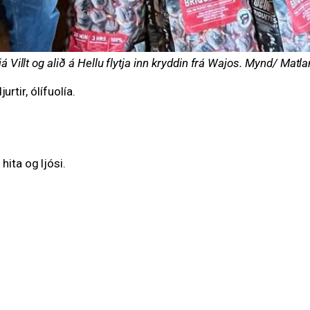
 Villt og alið á Hellu flytja inn kryddin frá Wajos. Mynd/ Matl
jurtir, ólífuolía.
ita og ljósi.