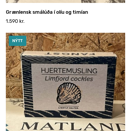
Grænlensk smálúða í olíu og timían
1.590
kr.
NÝTT