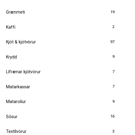
19
Grænmeti
2
Kaffi
97
Kjöt & kjötvörur
9
Krydd
7
Lífrænar kjötvörur
7
Matarkassar
9
Matarolíur
16
Sósur
3
Textílvörur