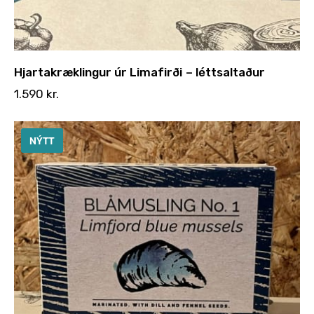
Hjartakræklingur úr Limafirði – léttsaltaður
1.590
kr.
NÝTT