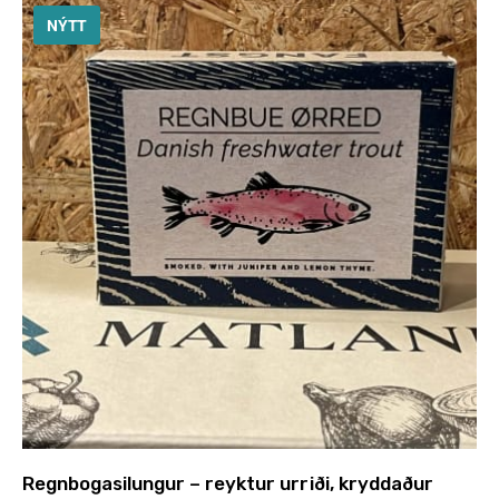
NÝTT
Regnbogasilungur – reyktur urriði, kryddaður