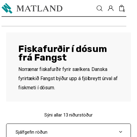
0
Fréttir
Fiskafurðir í dósum
frá Fangst
Matur & drykkur
Norrænar fiskafurðir fyrir sælkera. Danska
Menning
fyrirtækið Fangst býður upp á fjölbreytt úrval af
fiskmeti í dósum.
Fólkið
Umhverfi
Sýni allar 13 niðurstöður
Skoðun
Matarmarkaður