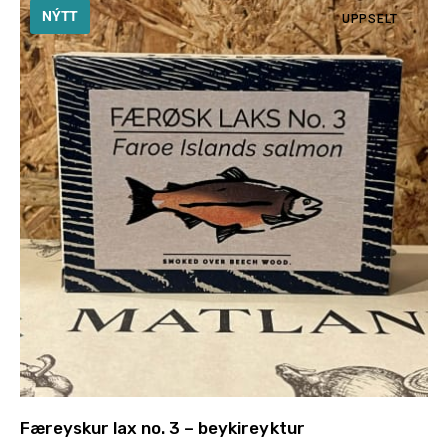
NÝTT
UPPSELT
Færeyskur lax no. 3 – beykireyktur