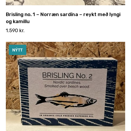
Brisling no. 1 – Norræn sardína – reykt með lyngi
og kamillu
1.590
kr.
NÝTT