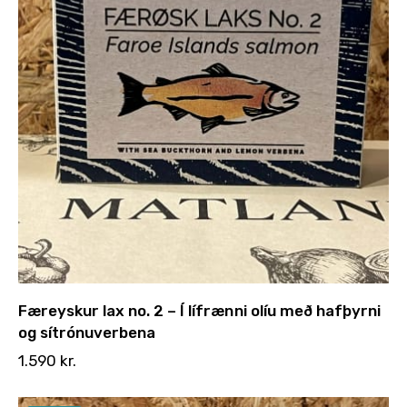
Færeyskur lax no. 2 – Í lífrænni olíu með hafþyrni
og sítrónuverbena
1.590
kr.