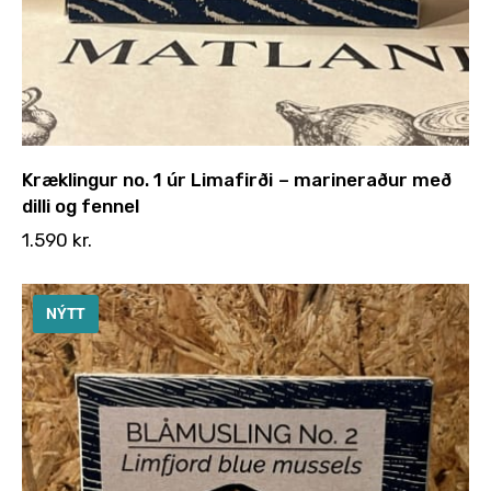
Kræklingur no. 1 úr Limafirði – marineraður með
dilli og fennel
1.590
kr.
NÝTT