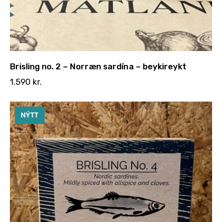
Brisling no. 2 – Norræn sardína – beykireykt
1.590
kr.
NÝTT