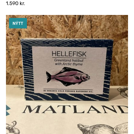
1.590
kr.
NÝTT