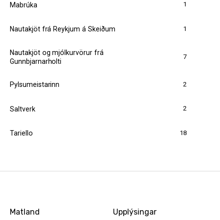
1
Mabrúka
1
Nautakjöt frá Reykjum á Skeiðum
Nautakjöt og mjólkurvörur frá
7
Gunnbjarnarholti
2
Pylsumeistarinn
2
Saltverk
18
Tariello
Matland
Upplýsingar