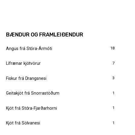
BÆNDUR OG FRAMLEIÐENDUR
18
Angus frá Stóra-Ármóti
7
Lífrænar kjötvörur
3
Fiskur frá Drangsnesi
1
Geitakjöt frá Snorrastöðum
1
Kjöt frá Stóra-Fjarðarhorni
1
Kjöt frá Sölvanesi