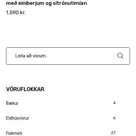
með einiberjum og sítrónutimían
1.590
kr.
VÖRUFLOKKAR
4
Bækur
6
Eldhúsvörur
27
Fiskmeti