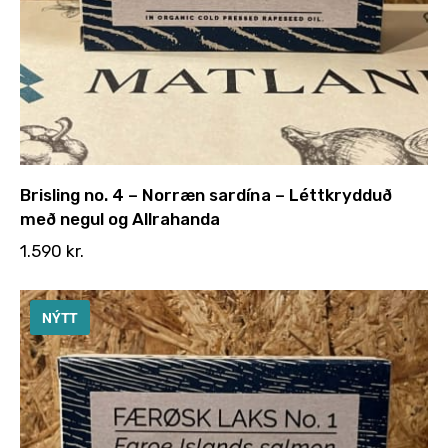
Brisling no. 4 – Norræn sardína – Léttkrydduð
með negul og Allrahanda
1.590
kr.
NÝTT