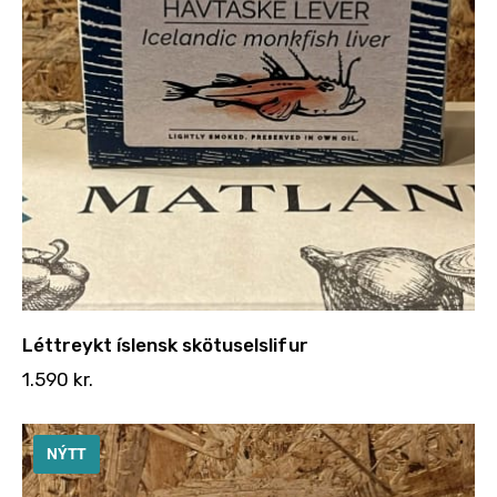
Léttreykt íslensk skötuselslifur
1.590
kr.
NÝTT