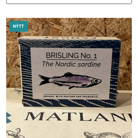
Styrkja
NÝTT
Hafa samband