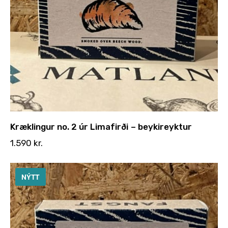
Kræklingur no. 2 úr Limafirði – beykireyktur
1.590
kr.
NÝTT