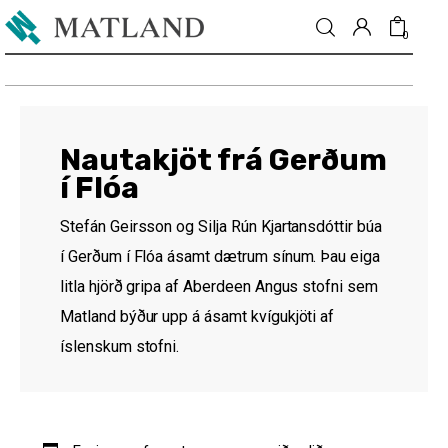
0
Fréttir
Nautakjöt frá Gerðum
í Flóa
Matur & drykkur
Stefán Geirsson og Silja Rún Kjartansdóttir búa
Menning
í Gerðum í Flóa ásamt dætrum sínum. Þau eiga
litla hjörð gripa af Aberdeen Angus stofni sem
Fólkið
Matland býður upp á ásamt kvígukjöti af
Umhverfi
íslenskum stofni.
Skoðun
Matarmarkaður