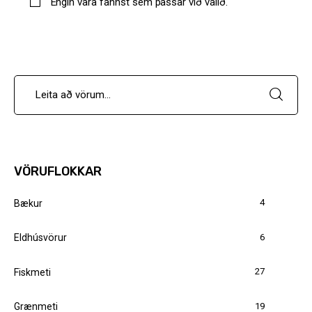
Engin vara fannst sem passar við valið.
Styrkja
Hafa samband
VÖRUFLOKKAR
4
Bækur
6
Eldhúsvörur
27
Fiskmeti
19
Grænmeti