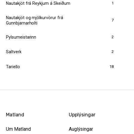
1
Nautakjöt frá Reykjum á Skeiðum
Nautakjöt og mjólkurvörur frá
7
Gunnbjarnarholti
2
Pylsumeistarinn
2
Saltverk
18
Tariello
Matland
Upplýsingar
Um Matland
Auglýsingar