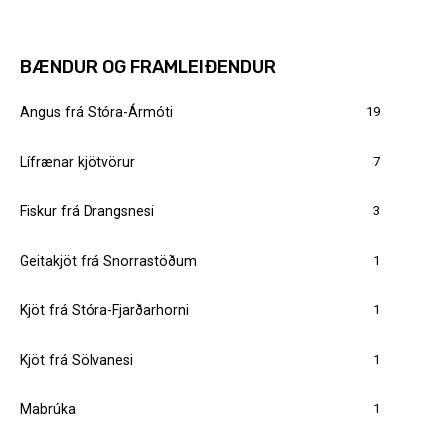
BÆNDUR OG FRAMLEIÐENDUR
19
Angus frá Stóra-Ármóti
7
Lífrænar kjötvörur
3
Fiskur frá Drangsnesi
1
Geitakjöt frá Snorrastöðum
1
Kjöt frá Stóra-Fjarðarhorni
1
Kjöt frá Sölvanesi
1
Mabrúka