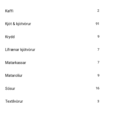
2
Kaffi
91
Kjöt & kjötvörur
9
Krydd
7
Lífrænar kjötvörur
7
Matarkassar
9
Matarolíur
16
Sósur
3
Textílvörur