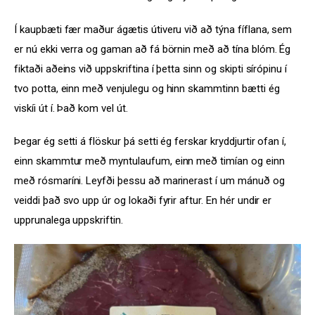
Í kaupbæti fær maður ágætis útiveru við að týna fíflana, sem 
er nú ekki verra og gaman að fá börnin með að tína blóm. Ég 
fiktaði aðeins við uppskriftina í þetta sinn og skipti sírópinu í 
tvo potta, einn með venjulegu og hinn skammtinn bætti ég 
viskíi út í. Það kom vel út.
Þegar ég setti á flöskur þá setti ég ferskar kryddjurtir ofan í, 
einn skammtur með myntulaufum, einn með timían og einn 
með rósmaríni. Leyfði þessu að marinerast í um mánuð og 
veiddi það svo upp úr og lokaði fyrir aftur. En hér undir er 
upprunalega uppskriftin.