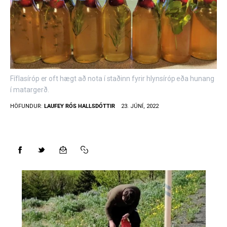
Styrkja
Hafa samband
Fíflasíróp er oft hægt að nota í staðinn fyrir hlynsíróp eða hunang
í matargerð.
HÖFUNDUR:
LAUFEY RÓS HALLSDÓTTIR
23. JÚNÍ, 2022