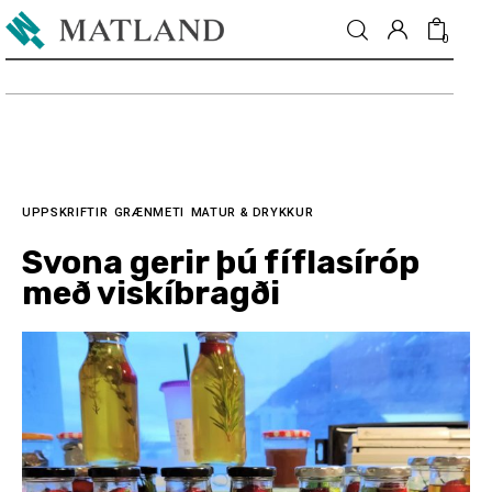
0
Fréttir
Matur & drykkur
UPPSKRIFTIR
GRÆNMETI
MATUR & DRYKKUR
Svona gerir þú fíflasíróp
Menning
með viskíbragði
Fólkið
Umhverfi
Skoðun
Matarmarkaður