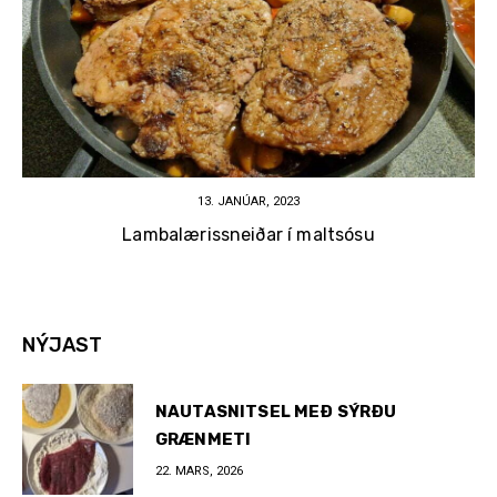
8. JÚNÍ, 2022
Bakaður saltfiskur í ólífuolíu
NÝJAST
NAUTASNITSEL MEÐ SÝRÐU
GRÆNMETI
22. MARS, 2026