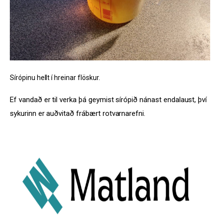
Sírópinu hellt í hreinar flöskur.
Ef vandað er til verka þá geymist sírópið nánast endalaust, því 
sykurinn er auðvitað frábært rotvarnarefni.