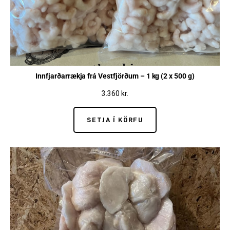
Innfjarðarrækja frá Vestfjörðum – 1 kg (2 x 500 g)
3.360
kr.
SETJA Í KÖRFU