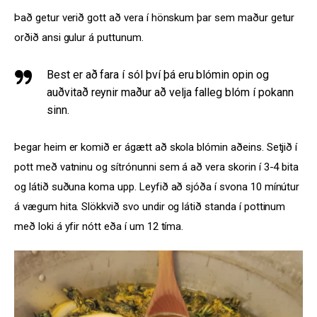
Það getur verið gott að vera í hönskum þar sem maður getur 
orðið ansi gulur á puttunum.
Best er að fara í sól því þá eru blómin opin og
auðvitað reynir maður að velja falleg blóm í pokann
sinn.
Þegar heim er komið er ágætt að skola blómin aðeins. Setjið í 
pott með vatninu og sítrónunni sem á að vera skorin í 3-4 bita 
og látið suðuna koma upp. Leyfið að sjóða í svona 10 mínútur 
á vægum hita. Slökkvið svo undir og látið standa í pottinum 
með loki á yfir nótt eða í um 12 tíma.