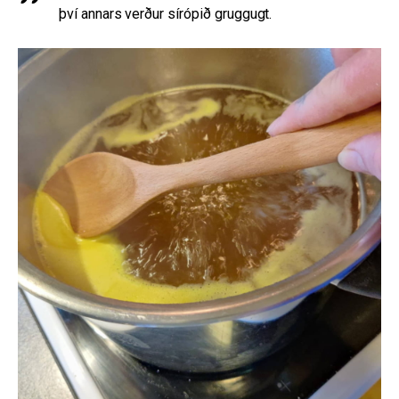
því annars verður sírópið gruggugt.