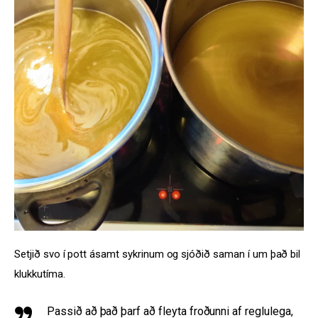
Setjið svo í pott ásamt sykrinum og sjóðið saman í um það bil 
klukkutíma. 
Passið að það þarf að fleyta froðunni af reglulega,