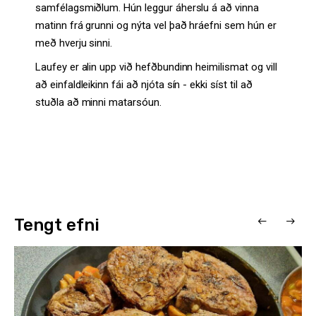
samfélagsmiðlum. Hún leggur áherslu á að vinna
matinn frá grunni og nýta vel það hráefni sem hún er
með hverju sinni.
Laufey er alin upp við hefðbundinn heimilismat og vill
að einfaldleikinn fái að njóta sín - ekki síst til að
stuðla að minni matarsóun.
Tengt efni