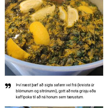
Því næst þarf að sigta safann vel frá (kreista úr
blómunum og sítrónunni), gott að nota grisju eða
kaffipoka til að ná honum sem tærustum.