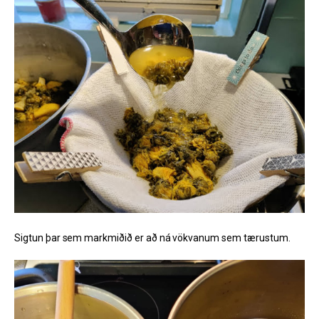
Sigtun þar sem markmiðið er að ná vökvanum sem tærustum.