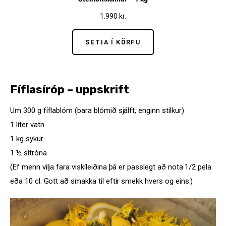
1.990
kr.
SETJA Í KÖRFU
Fíflasíróp
– uppskrift
Um 300 g fíflablóm (bara blómið sjálft, enginn stilkur)
1 líter vatn
1 kg sykur
1 ½ sítróna
(Ef menn vilja fara viskíleiðina þá er passlegt að nota 1/2 pela 
eða 10 cl. Gott að smakka til eftir smekk hvers og eins.)