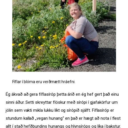
Fíflar í blóma eru verðmætt hráefni.
Ég ákvað að gera fíflasíróp þetta árið en ég hef gert það einu 
sinni áður. Setti skreyttar flöskur með sírópi í gjafakörfur um 
jólin sem vakti mikla lukku líkt og sírópið sjálft. Fíflasíróp er 
stundum kallað „vegan hunang“ en það er hægt að nota í flest 
allt í stað hefðbundins hunangs og hlynsíróps og líka í bakstur.