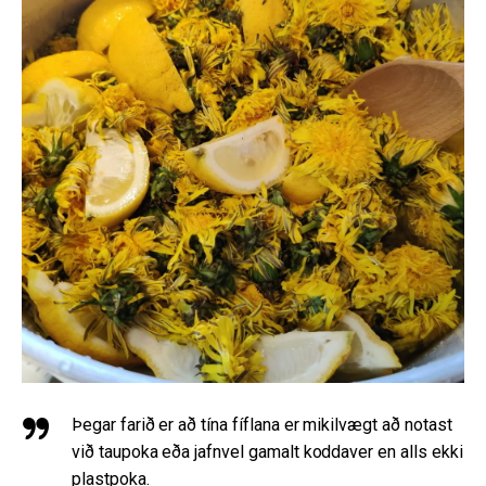
Þegar farið er að tína fíflana er mikilvægt að notast
við taupoka eða jafnvel gamalt koddaver en alls ekki
plastpoka.