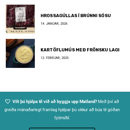
HROSSAGÚLLAS Í BRÚNNI SÓSU
14. JANÚAR, 2026
KARTÖFLUMÚS MEÐ FRÖNSKU LAGI
12. FEBRÚAR, 2025
Vilt þú hjálpa til við að byggja upp Matland?
Með því að
greiða mánaðarlegt framlag hjálpar þú okkur að búa til góðan
fjölmiðil.