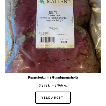
Piparsteikur frá Gunnbjarnarholti
3.878
kr.
–
3.966
kr.
VELDU KOSTI