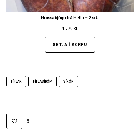
Hrossabjúgu frá Hellu – 2 stk.
4.770
kr.
SETJA Í KÖRFU
FÍFLAR
FÍFLASÍRÓP
SÍRÓP
8