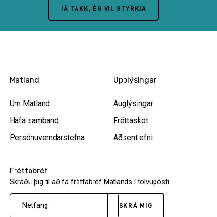
JÁ TAKK, ÉG VIL STYRKJA
Matland
Upplýsingar
Um Matland
Auglýsingar
Hafa samband
Fréttaskot
Persónuverndarstefna
Aðsent efni
Fréttabréf
Skráðu þig til að fá fréttabréf Matlands í tölvupósti.
SKRÁ MIG