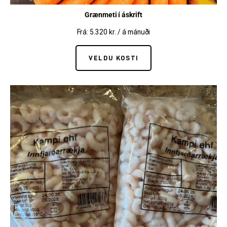
Grænmeti í áskrift
Frá:
5.320
kr.
/ á mánuði
VELDU KOSTI