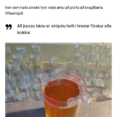
Þeir sem hafa smekk fyrir viskíi ættu að prófa að bragðbæta
fíflasírópið.
Að þessu loknu er sírópinu hellt í hreinar flöskur eða
krukkur.