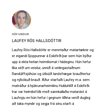
HÖFUNDUR
LAUFEY RÓS HALLSDÓTTIR
Laufey Rós Hallsdóttir er menntaður matartæknir og
er eigandi Sjoppunnar á Eskifirði þar sem hún býður
upp á ekta heitan heimilismat í hádeginu. Hún hefur
líka séð um veislur, unnið á veitingastaðnum
Randúlffsjóhúsi og útbúið landsfrægar brauðtertur
og nýbökuð brauð. Áður starfaði Laufey m.a. sem
matráður á hjúkrunarheimilinu Hulduhlíð á Eskifirði.
Þar var heimilisfólk með sannkallaða matarást á
Laufeyju en hún hefur í gegnum tíðina verið dugleg
að taka myndir og segja frá sínu starfi á