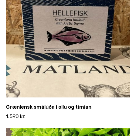
Grænlensk smálúða í olíu og timían
1.590
kr.