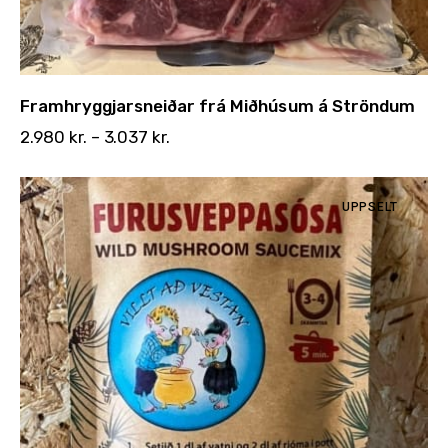
Framhryggjarsneiðar frá Miðhúsum á Ströndum
2.980
kr.
–
3.037
kr.
UPPSELT