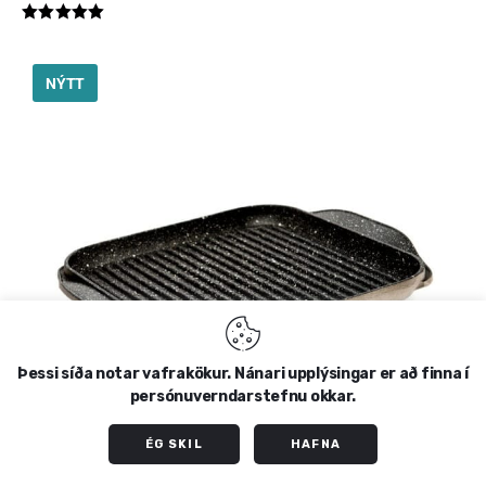
Einkunn
5.00
af 5
NÝTT
Þessi síða notar vafrakökur. Nánari upplýsingar er að finna í
persónuverndarstefnu okkar.
ÉG SKIL
HAFNA