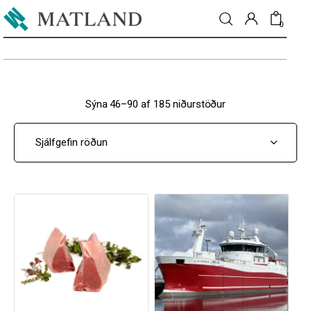
0
Fréttir
Sýna 46–90 af 185 niðurstöður
Matur & drykkur
Menning
Fólkið
Umhverfi
Skoðun
Matarmarkaður