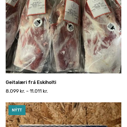
Geitalæri frá Eskiholti
8.099
kr.
–
11.011
kr.
NÝTT