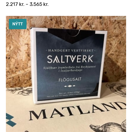
2.217
kr.
–
3.565
kr.
NÝTT