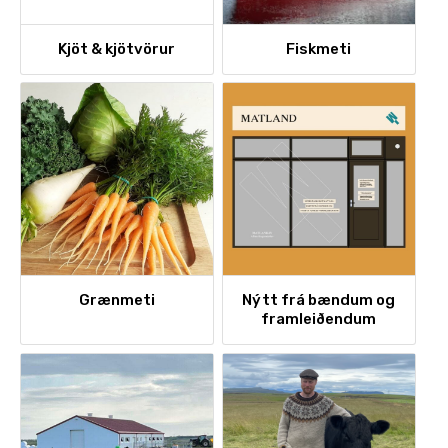
Styrkja
Kjöt & kjötvörur
Fiskmeti
Hafa samband
Grænmeti
Nýtt frá bændum og
framleiðendum