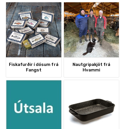
Fiskafurðir í dósum frá
Nautgripakjöt frá
Fangst
Hvammi