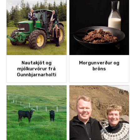
Nautakjöt og
Morgunverður og
mjólkurvörur frá
bröns
Gunnbjarnarholti