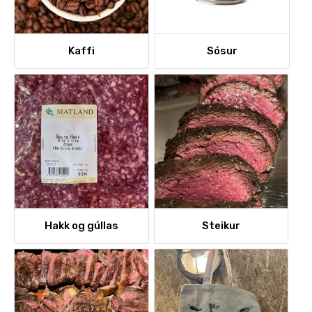
Kaffi
Sósur
Hakk og gúllas
Steikur