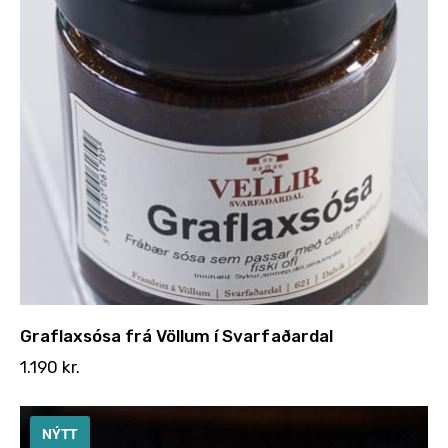
Graflaxsósa frá Völlum í Svarfaðardal
1.190
kr.
NÝTT