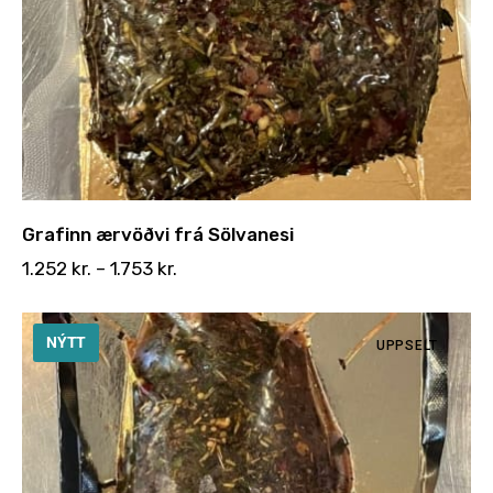
Grafinn ærvöðvi frá Sölvanesi
1.252
kr.
–
1.753
kr.
NÝTT
UPPSELT