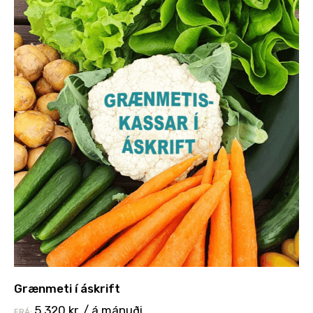
Grænmeti í áskrift
5.320
kr.
/ á mánuði
FRÁ: