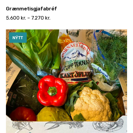
Grænmetisgjafabréf
5.600
kr.
–
7.270
kr.
NÝTT
UPPSELT