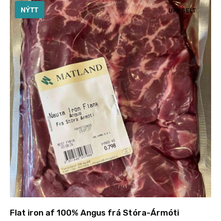
NÝTT
UPPSELT
Flat iron af 100% Angus frá Stóra-Ármóti