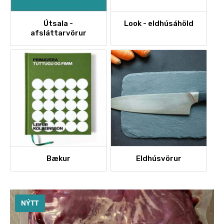
Útsala -
Look - eldhúsáhöld
afsláttarvörur
Bækur
Eldhúsvörur
NÝTT