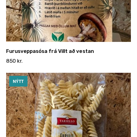
Furusveppasósa frá Villt að vestan
850
kr.
NÝTT