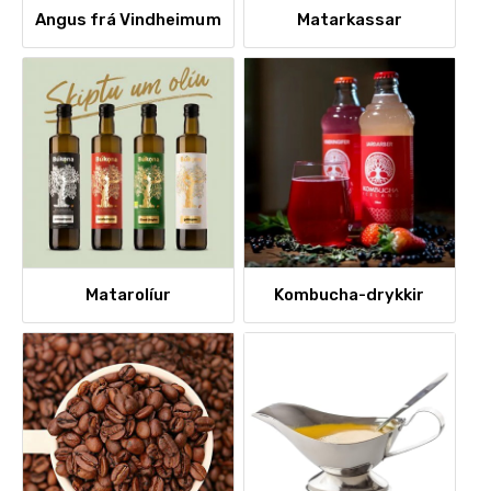
Angus frá Vindheimum
Matarkassar
Matarolíur
Kombucha-drykkir