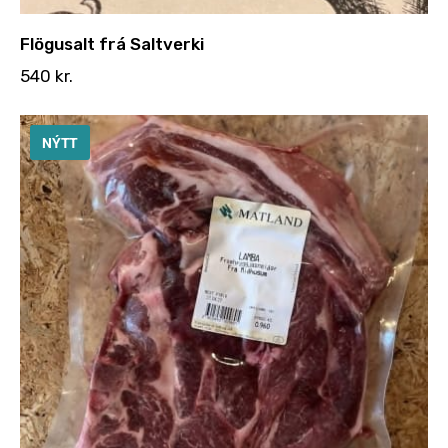
Flögusalt frá Saltverki
540
kr.
NÝTT